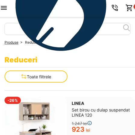
>
Produse
Reduceri
Reduceri
Toate filtrele
-26%
LINEA
Set birou cu dulap suspendat
LINEA 120
1.247
lei
‍923‍
lei