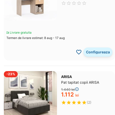
Livrare gratuita
Termen de livrare estimat: 8 aug - 17 aug
Configureaza
-23%
ARISA
Pat tapitat copii ARISA
1.446
lei
1.112
lei
(2)