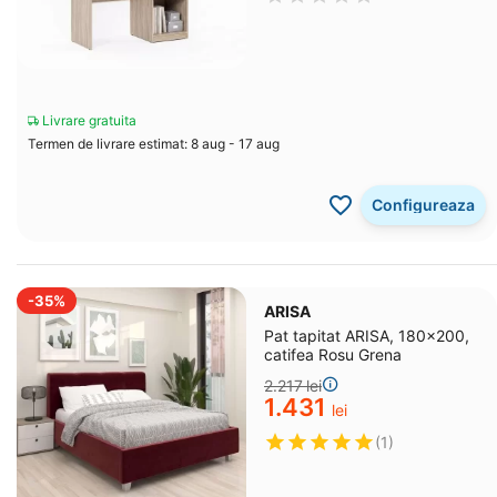
Livrare gratuita
Termen de livrare estimat: 8 aug - 17 aug
Configureaza
-35%
ARISA
Pat tapitat ARISA, 180x200,
catifea Rosu Grena
2.217
lei
1.431
lei
(1)