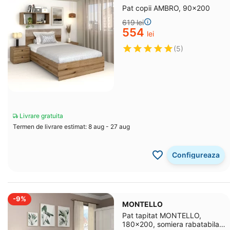
Pat copii AMBRO, 90x200
‍619‍
lei
‍554‍
lei
(5)
Livrare gratuita
Termen de livrare estimat: 8 aug - 27 aug
Configureaza
-9%
MONTELLO
Pat tapitat MONTELLO,
180x200, somiera rabatabila,