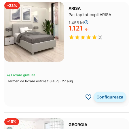
-23%
ARISA
Pat tapitat copii ARISA
1.458
lei
1.121
lei
(2)
Livrare gratuita
Termen de livrare estimat: 8 aug - 27 aug
Configureaza
-15%
GEORGIA