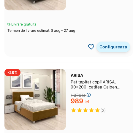
Livrare gratuita
Termen de livrare estimat: 8 aug - 27 aug
Configureaza
-28%
ARISA
Pat tapitat copii ARISA,
90x200, catifea Galben
Mustar
1.376
lei
‍989‍
lei
(2)