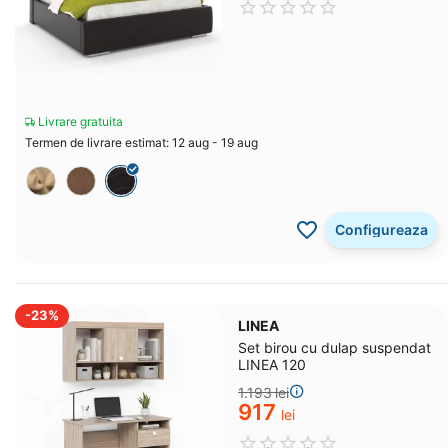
Livrare gratuita
Termen de livrare estimat: 12 aug - 19 aug
Configureaza
-23%
LINEA
Set birou cu dulap suspendat
LINEA 120
1.193
lei
‍917‍
lei