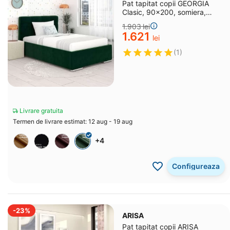
Pat tapitat copii GEORGIA
Clasic, 90x200, somiera,
Catifea Verde
1.903
lei
1.621
lei
(1)
Livrare gratuita
Termen de livrare estimat: 12 aug - 19 aug
+4
Configureaza
-23%
ARISA
Pat tapitat copii ARISA