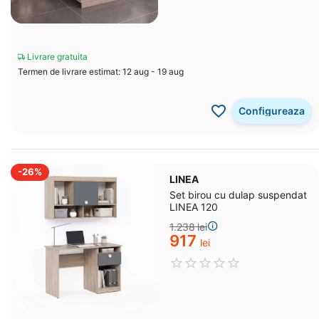
Livrare gratuita
Termen de livrare estimat: 12 aug - 19 aug
Configureaza
-26%
LINEA
Set birou cu dulap suspendat
LINEA 120
1.238
lei
‍917‍
lei