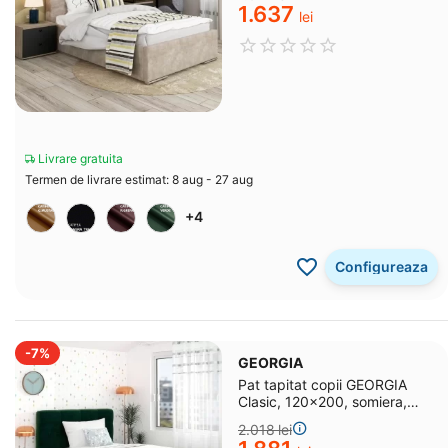
1.637
lei
Livrare gratuita
Termen de livrare estimat: 8 aug - 27 aug
+4
Configureaza
-7%
GEORGIA
Pat tapitat copii GEORGIA
Clasic, 120x200, somiera,
Catifea Verde
2.018
lei