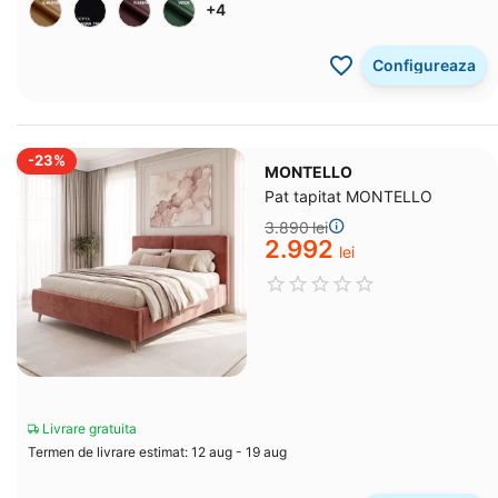
+4
Configureaza
-23%
MONTELLO
Pat tapitat MONTELLO
3.890
lei
2.992
lei
Livrare gratuita
Termen de livrare estimat: 12 aug - 19 aug