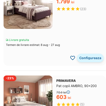
1.799
lei
(23)
Livrare gratuita
Termen de livrare estimat: 8 aug - 27 aug
Configureaza
-23%
PRIMAVERA
Pat copii AMBRO, 90x200
‍784‍
lei
‍603‍
lei
(5)