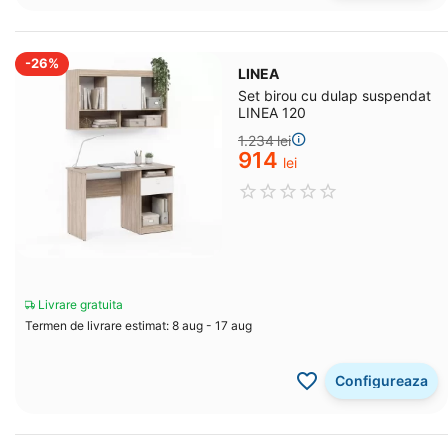
-26%
LINEA
Set birou cu dulap suspendat
LINEA 120
1.234
lei
‍914‍
lei
Livrare gratuita
Termen de livrare estimat: 8 aug - 17 aug
Configureaza