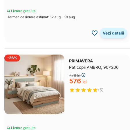
Livrare gratuita
Termen de livrare estimat: 12 aug - 19 aug
Vezi detalii
-26%
PRIMAVERA
Pat copii AMBRO, 90x200
‍778‍
lei
‍576‍
lei
(5)
Livrare gratuita