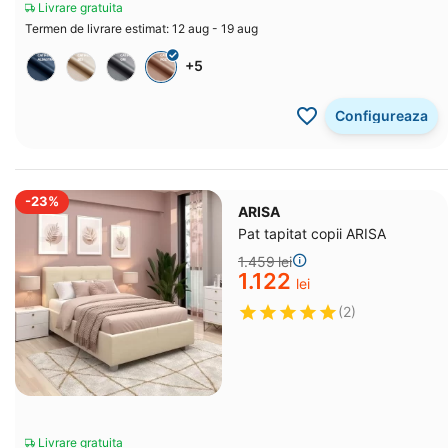
Livrare gratuita
Termen de livrare estimat: 12 aug - 19 aug
+5
Configureaza
-23%
ARISA
Pat tapitat copii ARISA
1.459
lei
1.122
lei
(2)
Livrare gratuita