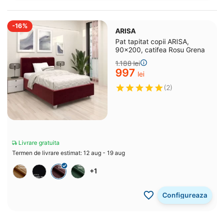
-16%
ARISA
Pat tapitat copii ARISA,
90x200, catifea Rosu Grena
1.188
lei
‍997‍
lei
(2)
Livrare gratuita
Termen de livrare estimat: 12 aug - 19 aug
+1
Configureaza