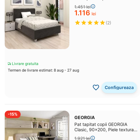
1.451
lei
1.116
lei
(2)
Livrare gratuita
Termen de livrare estimat: 8 aug - 27 aug
Configureaza
-15%
GEORGIA
Pat tapitat copii GEORGIA
Clasic, 90x200, Piele texturata
Bej
1.921
lei