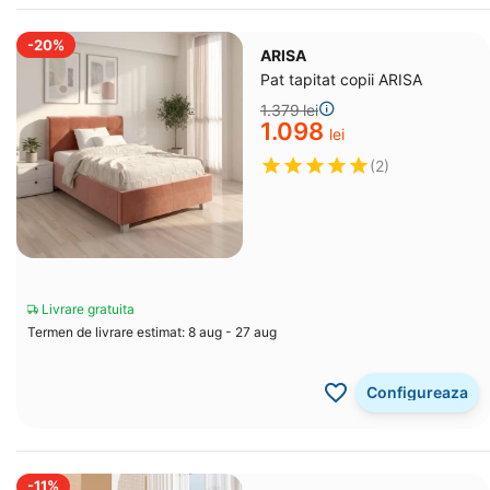
-20%
ARISA
Pat tapitat copii ARISA
1.379
lei
1.098
lei
(2)
Livrare gratuita
Termen de livrare estimat: 8 aug - 27 aug
Configureaza
-11%