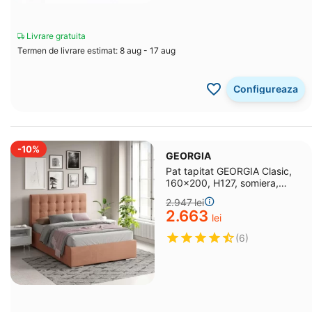
Livrare gratuita
Termen de livrare estimat: 8 aug - 17 aug
Configureaza
-10%
GEORGIA
Pat tapitat GEORGIA Clasic,
160x200, H127, somiera,
catifea Roz
2.947
lei
2.663
lei
(6)