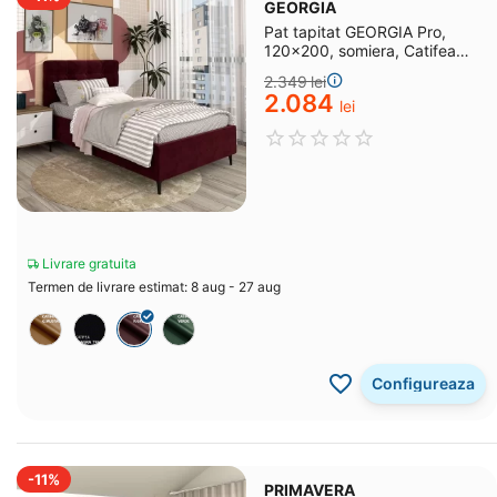
GEORGIA
Pat tapitat GEORGIA Pro,
120x200, somiera, Catifea
Rosu Grena
2.349
lei
2.084
lei
Livrare gratuita
Termen de livrare estimat: 8 aug - 27 aug
Configureaza
-11%
PRIMAVERA