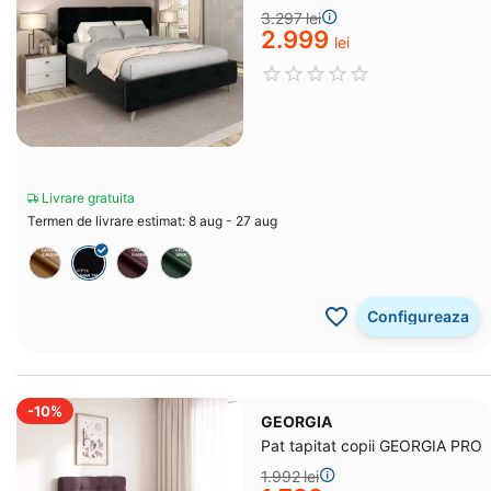
catifea Neagra
3.297
lei
2.999
lei
Livrare gratuita
Termen de livrare estimat: 8 aug - 27 aug
Configureaza
-10%
GEORGIA
Pat tapitat copii GEORGIA PRO
1.992
lei