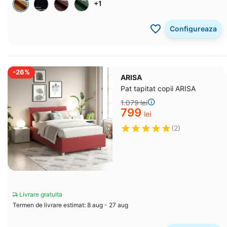
+1
Configureaza
-26%
ARISA
Pat tapitat copii ARISA
1.079
lei
‍799‍
lei
(2)
Livrare gratuita
Termen de livrare estimat: 8 aug - 27 aug