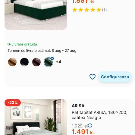
1.881
lei
(1)
Livrare gratuita
Termen de livrare estimat: 8 aug - 27 aug
+4
Configureaza
-23%
ARISA
Pat tapitat ARISA, 180x200,
catifea Neagra
1.929
lei
1.491
lei