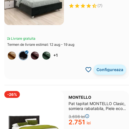
(7)
Livrare gratuita
Termen de livrare estimat: 12 aug - 19 aug
+1
Configureaza
-26%
MONTELLO
Pat tapitat MONTELLO Clasic,
somiera rabatabila, Piele eco
Negru
3.698
lei
2.751
lei