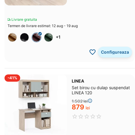
Livrare gratuita
Termen de livrare estimat: 12 aug - 19 aug
+1
Configureaza
-41%
LINEA
Set birou cu dulap suspendat
LINEA 120
1.502
lei
‍879‍
lei