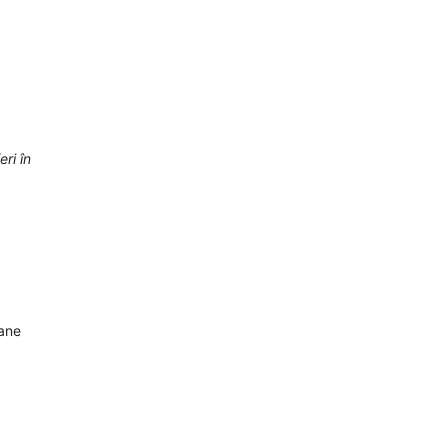
eri în
oane