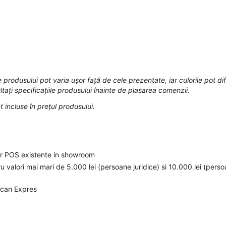
 produsului pot varia ușor față de cele prezentate, iar culorile pot dif
tați specificațiile produsului înainte de plasarea comenzii.
t incluse în prețul produsului.
elor POS existente in showroom
ru valori mai mari de 5.000 lei (persoane juridice) si 10.000 lei (pers
ican Expres