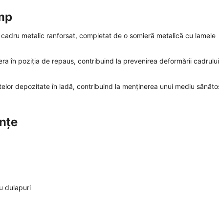
imp
n cadru metalic ranforsat, completat de o somieră metalică cu lamele
ra în poziția de repaus, contribuind la prevenirea deformării cadrului
ctelor depozitate în ladă, contribuind la menținerea unui mediu sănătos
ințe
u dulapuri