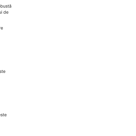
obustă
ui de
re
ste
.
este