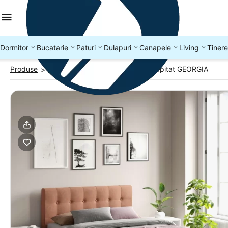
Dormitor
Bucatarie
Paturi
Dulapuri
Canapele
Living
Tinere
Produse
Paturi tapitate 140x200
Pat tapitat GEORGIA
>
>