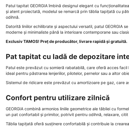
Patul tapitat GEORGIA îmbină designul elegant cu funcționalitatea
și atent proiectată, modelul se remarcă prin tăblia tapițată cu păt
odihnă.
Datorită liniilor echilibrate și aspectului versatil, patul GEORGIA s
moderne și minimaliste până la interioare contemporane sau clasi
Exclusiv TAMOS! Preț de producător, livrare rapidă și gratuită.
Pat tapitat cu ladă de depozitare int
Patul este prevăzut cu somieră rabatabilă, care oferă acces faci
ideal pentru păstrarea lenjeriilor, pilotelor, pernelor sau a altor o
Sistemul de ridicare este prevăzut cu amortizoare pe gaz, care asigu
Confort pentru utilizare zilnică
GEORGIA combină armonios liniile geometrice ale tăbliei cu formele
un pat confortabil și primitor, potrivit pentru odihnă, relaxare, citi
Tăblia tapițată oferă susținere confortabilă și contribuie la creare