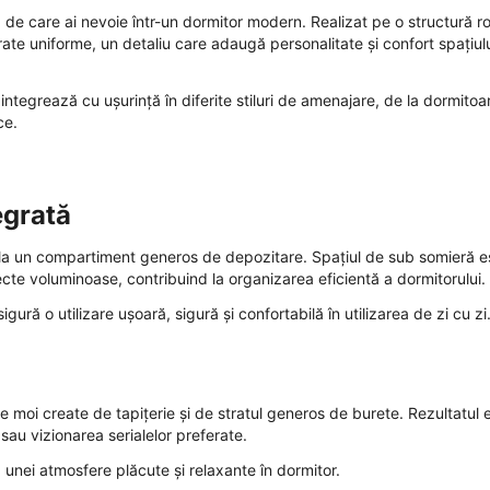
 de care ai nevoie într-un dormitor modern. Realizat pe o structură r
rate uniforme, un detaliu care adaugă personalitate și confort spațiul
e integrează cu ușurință în diferite stiluri de amenajare, de la dormitoa
ce.
egrată
l la un compartiment generos de depozitare. Spațiul de sub somieră e
biecte voluminoase, contribuind la organizarea eficientă a dormitorului.
ră o utilizare ușoară, sigură și confortabilă în utilizarea de zi cu zi
 moi create de tapițerie și de stratul generos de burete. Rezultatul 
t sau vizionarea serialelor preferate.
a unei atmosfere plăcute și relaxante în dormitor.