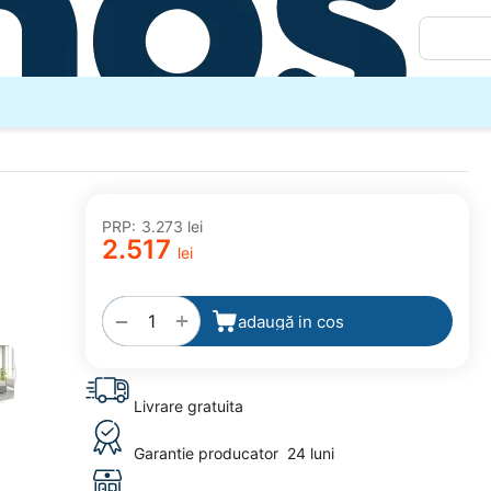
PRP:
3.273
lei
2.517
lei
adaugă
la
favorite
+
−
adaugă in cos
Livrare gratuita
Garantie producator
24 luni