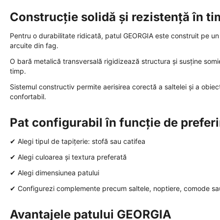
Construcție solidă și rezistență în t
Pentru o durabilitate ridicată, patul GEORGIA este construit pe u
arcuite din fag.
O bară metalică transversală rigidizează structura și susține somie
timp.
Sistemul constructiv permite aerisirea corectă a saltelei și a obie
confortabil.
Pat configurabil în funcție de prefer
✔ Alegi tipul de tapițerie: stofă sau catifea
✔ Alegi culoarea și textura preferată
✔ Alegi dimensiunea patului
✔ Configurezi complemente precum saltele, noptiere, comode sa
Avantajele patului GEORGIA