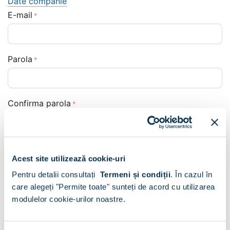
Date companie
E-mail
Parola
Confirma parola
Sunt de acord ca datele mele personale sa fie
prelucrate
dupa cum urmeaza.
Acest site utilizează cookie-uri
Pentru detalii consultați
Termeni și condiții
.
În cazul în
Liste de adrese
care alegeți "Permite toate" sunteți de acord cu utilizarea
Sunt de acord ca datele mele personale
sa fie
modulelor cookie-urilor noastre.
utilizate dupa cum urmeaza
si doresc sa primesc
newsletter-ele TAMOS.