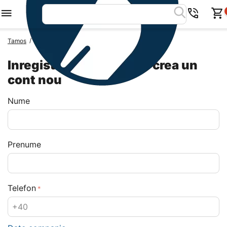
/
Tamos
Inregistrare
Inregistrati-va pentru a crea un
cont nou
Nume
Prenume
Telefon