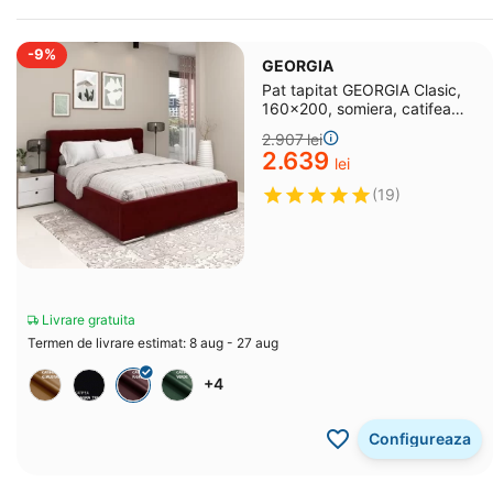
-9%
GEORGIA
Pat tapitat GEORGIA Clasic,
160x200, somiera, catifea
Rosu Grena
2.907
lei
2.639
lei
(19)
Livrare gratuita
Termen de livrare estimat: 8 aug - 27 aug
+4
Configureaza