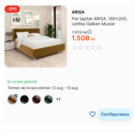
-21%
ARISA
Pat tapitat ARISA, 180x200,
catifea Galben Mustar
1.919
lei
1.508
lei
Livrare gratuita
Termen de livrare estimat: 12 aug - 19 aug
+1
Configureaza