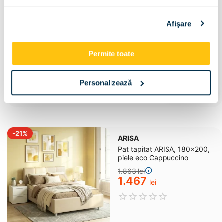
Afişare
Livrare gratuita
Termen de livrare estimat: 12 aug - 19 aug
Permite toate
+5
Personalizează
Configureaza
-21%
ARISA
Pat tapitat ARISA, 180x200,
piele eco Cappuccino
1.863
lei
1.467
lei