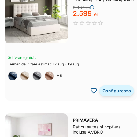
Bej V03
2.937
lei
2.599
lei
Livrare gratuita
Termen de livrare estimat: 12 aug - 19 aug
+5
Configureaza
PRIMAVERA
Pat cu saltea si noptiera
inclusa AMBRO