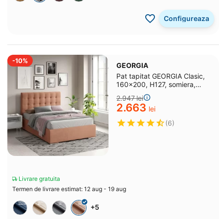
Configureaza
-10%
GEORGIA
Pat tapitat GEORGIA Clasic,
160x200, H127, somiera,
catifea Roz
2.947
lei
2.663
lei
(6)
Livrare gratuita
Termen de livrare estimat: 12 aug - 19 aug
+5