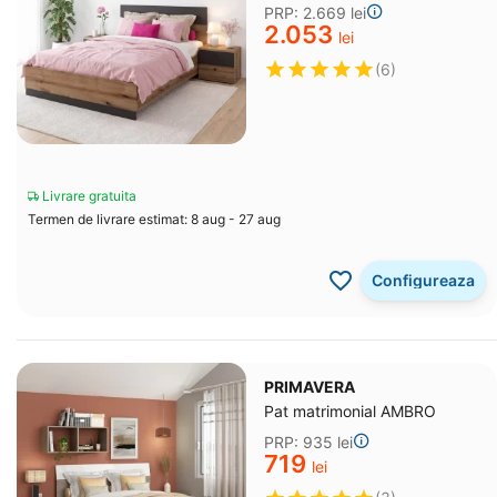
PRP:
2.669
lei
2.053
lei
(6)
Livrare gratuita
Termen de livrare estimat: 8 aug - 27 aug
Configureaza
PRIMAVERA
Pat matrimonial AMBRO
PRP:
‍935‍
lei
‍719‍
lei