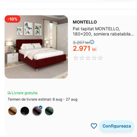
-10%
MONTELLO
Pat tapitat MONTELLO,
180x200, somiera rabatabila,
catifea Rosu Grena
3.297
lei
2.971
lei
Livrare gratuita
Termen de livrare estimat: 8 aug - 27 aug
Configureaza