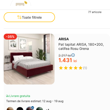
77 articole
Toate filtrele
Accesibile
(164)
-35%
ARISA
Pat tapitat ARISA, 180x200,
catifea Rosu Grena
2.217
lei
1.431
lei
(1)
Livrare gratuita
Termen de livrare estimat: 12 aug - 19 aug