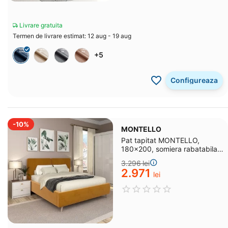
Livrare gratuita
Termen de livrare estimat: 12 aug - 19 aug
+5
Configureaza
-10%
MONTELLO
Pat tapitat MONTELLO,
180x200, somiera rabatabila,
catifea Galben Mustar
3.296
lei
2.971
lei