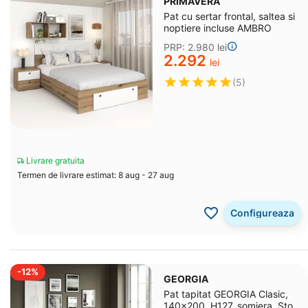
PRIMAVERA
Pat cu sertar frontal, saltea si
noptiere incluse AMBRO
PRP:
2.980
lei
2.292
lei
(5)
Livrare gratuita
Termen de livrare estimat: 8 aug - 27 aug
Configureaza
-12%
GEORGIA
Pat tapitat GEORGIA Clasic,
140x200, H127, somiera, Stofa