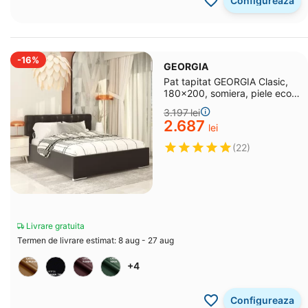
Configureaza
-16%
GEORGIA
Pat tapitat GEORGIA Clasic,
180x200, somiera, piele eco
Neagra
3.197
lei
2.687
lei
(22)
Livrare gratuita
Termen de livrare estimat: 8 aug - 27 aug
+4
Configureaza