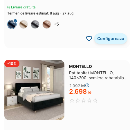
Livrare gratuita
Termen de livrare estimat: 8 aug - 27 aug
+5
Configureaza
-10%
MONTELLO
Pat tapitat MONTELLO,
140x200, somiera rabatabila,
catifea Neagra
2.992
lei
2.698
lei