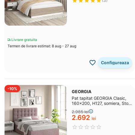
(3)
Livrare gratuita
Termen de livrare estimat: 8 aug - 27 aug
Configureaza
-10%
GEORGIA
Pat tapitat GEORGIA Clasic,
160x200, H127, somiera, Stofa
Mov Lila V60
2.985
lei
2.692
lei