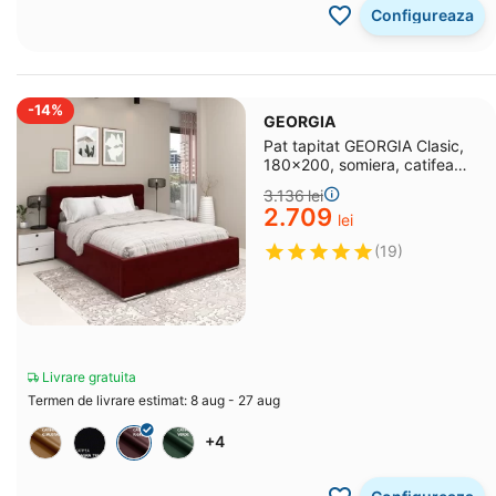
Configureaza
-14%
GEORGIA
Pat tapitat GEORGIA Clasic,
180x200, somiera, catifea
Rosu Grena
3.136
lei
2.709
lei
(19)
Livrare gratuita
Termen de livrare estimat: 8 aug - 27 aug
+4