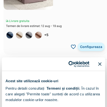
Livrare gratuita
Termen de livrare estimat: 12 aug - 19 aug
+5
Configureaza
-13%
GEORGIA
Pat tapitat GEORGIA Clasic,
160x200, H127, somiera, Stofa
Acest site utilizează cookie-uri
Maro Kaki V24
3.096
lei
Pentru detalii consultați
Termeni și condiții
.
În cazul în
2.699
lei
care alegeți "Permite toate" sunteți de acord cu utilizarea
(17)
modulelor cookie-urilor noastre.