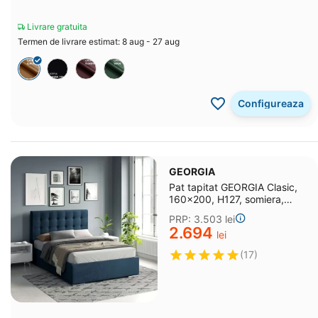
Livrare gratuita
Termen de livrare estimat: 8 aug - 27 aug
Configureaza
GEORGIA
Pat tapitat GEORGIA Clasic,
160x200, H127, somiera,
catifea Albastru
PRP:
3.503
lei
2.694
lei
(17)