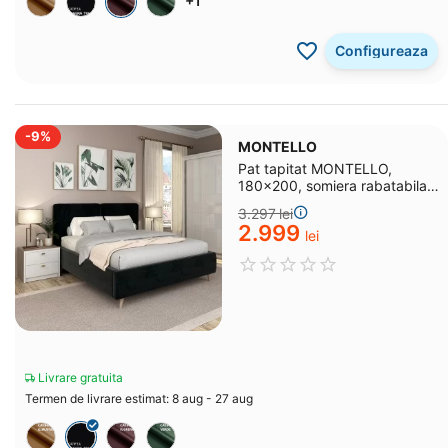
+1
Configureaza
-9%
MONTELLO
Pat tapitat MONTELLO,
180x200, somiera rabatabila,
catifea Neagra
3.297
lei
2.999
lei
Livrare gratuita
Termen de livrare estimat: 8 aug - 27 aug