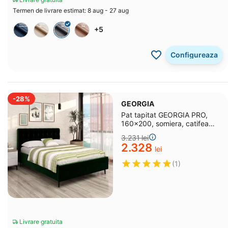
Termen de livrare estimat: 8 aug - 27 aug
+5
Configureaza
-28%
GEORGIA
Pat tapitat GEORGIA PRO,
160x200, somiera, catifea
Verde
3.231
lei
2.328
lei
(1)
Livrare gratuita