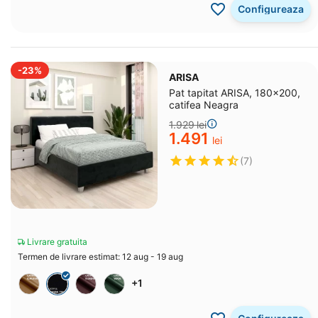
Configureaza
-23%
ARISA
Pat tapitat ARISA, 180x200,
catifea Neagra
1.929
lei
1.491
lei
(7)
Livrare gratuita
Termen de livrare estimat: 12 aug - 19 aug
+1