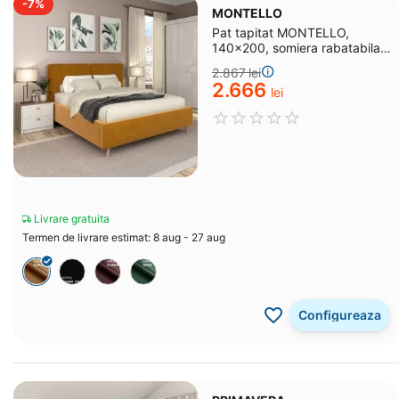
-7%
MONTELLO
Pat tapitat MONTELLO,
140x200, somiera rabatabila,
catifea Galben Mustar
2.867
lei
2.666
lei
Livrare gratuita
Termen de livrare estimat: 8 aug - 27 aug
Configureaza