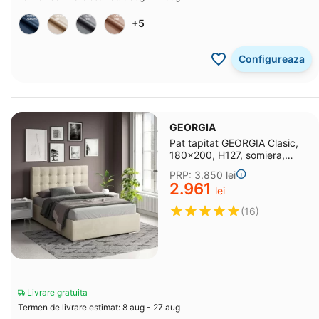
+5
Configureaza
GEORGIA
Pat tapitat GEORGIA Clasic,
180x200, H127, somiera,
catifea Bej
PRP:
3.850
lei
2.961
lei
(16)
Livrare gratuita
Termen de livrare estimat: 8 aug - 27 aug