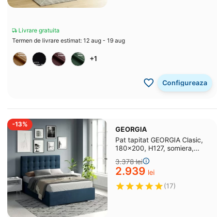
Livrare gratuita
Termen de livrare estimat: 12 aug - 19 aug
+1
Configureaza
-13%
GEORGIA
Pat tapitat GEORGIA Clasic,
180x200, H127, somiera,
catifea Albastra
3.378
lei
2.939
lei
(17)