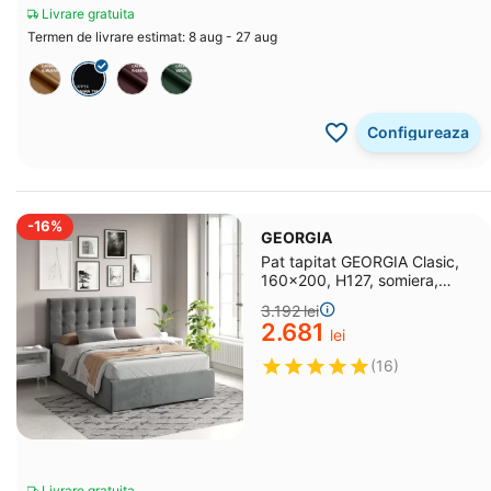
Livrare gratuita
Termen de livrare estimat: 8 aug - 27 aug
Configureaza
-16%
GEORGIA
Pat tapitat GEORGIA Clasic,
160x200, H127, somiera,
catifea Gri
3.192
lei
2.681
lei
(16)
Livrare gratuita