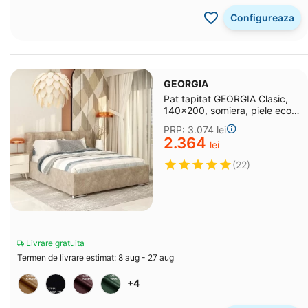
Configureaza
GEORGIA
Pat tapitat GEORGIA Clasic,
140x200, somiera, piele eco
texturata Bej
PRP:
3.074
lei
2.364
lei
(22)
Livrare gratuita
Termen de livrare estimat: 8 aug - 27 aug
+4