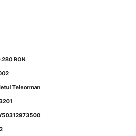
00.280 RON
2002
udetul Teleorman
3201
SV50312973500
2