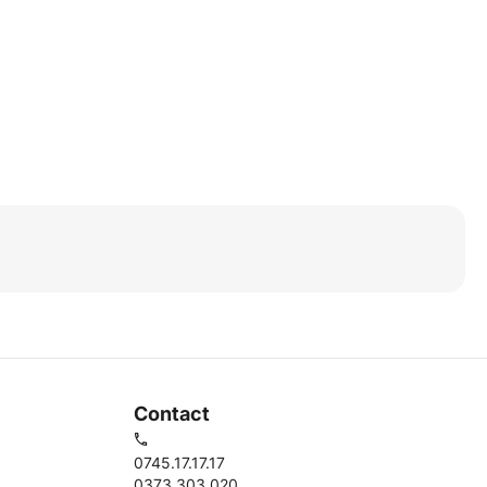
Contact
0745.17.17.17
0373.303.020