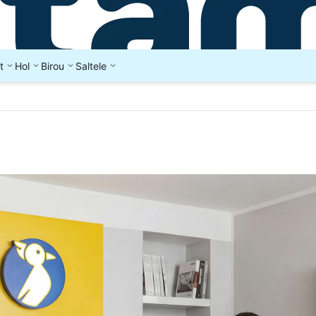
t
Hol
Birou
Saltele