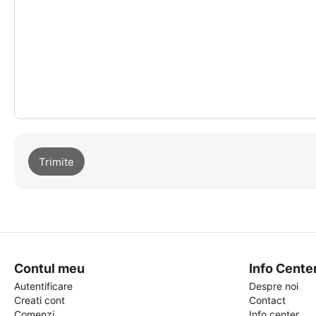
Trimite
Contul meu
Info Cente
Autentificare
Despre noi
Creati cont
Contact
Comenzi
Info center