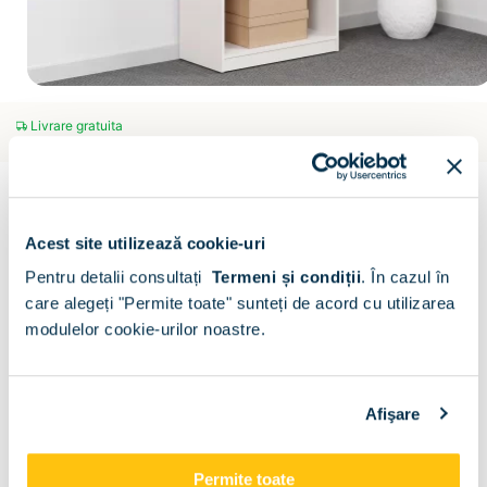
Livrare gratuita
Estimare: 11 aug - 18 aug
LINEA
Biblioraft LINEA 70, 2 rafturi, 2 sertare
Scrie un comentariu
(0)
Acest site utilizează cookie-uri
CONFIGURATOR
Pentru detalii consultați
Termeni și condiții
.
În cazul în
care alegeți "Permite toate" sunteți de acord cu utilizarea
Decor :
Alb
modulelor cookie-urilor noastre.
Afişare
Descriere
Metode de plata
Livrare
Recenzii
Permite toate