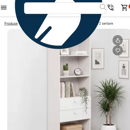
>
>
Produse
Dulapuri birou
Biblioraft LINEA 70, 2 rafturi, 2 sertare