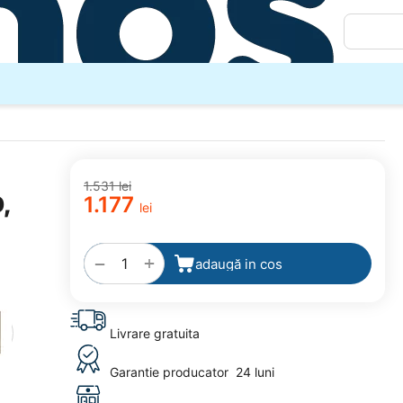
1.531
lei
,
1.177
lei
adaugă
la
favorite
+
−
adaugă in cos
Livrare gratuita
Garantie producator
24 luni