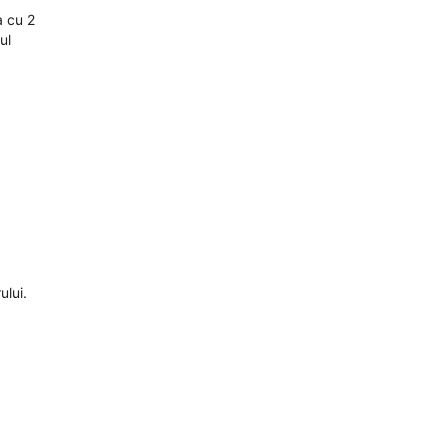
a cu 2
ul
ului.