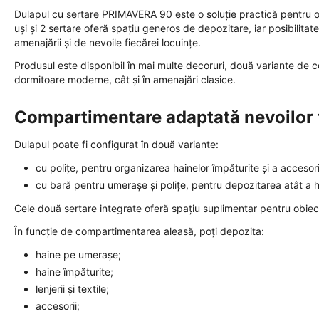
Dulapul cu sertare PRIMAVERA 90 este o soluție practică pentru org
uși și 2 sertare oferă spațiu generos de depozitare, iar posibilitate
amenajării și de nevoile fiecărei locuințe.
Produsul este disponibil în mai multe decoruri, două variante de c
dormitoare moderne, cât și în amenajări clasice.
Compartimentare adaptată nevoilor 
Dulapul poate fi configurat în două variante:
cu polițe, pentru organizarea hainelor împăturite și a accesorii
cu bară pentru umerașe și polițe, pentru depozitarea atât a ha
Cele două sertare integrate oferă spațiu suplimentar pentru obiecte
În funcție de compartimentarea aleasă, poți depozita:
haine pe umerașe;
haine împăturite;
lenjerii și textile;
accesorii;