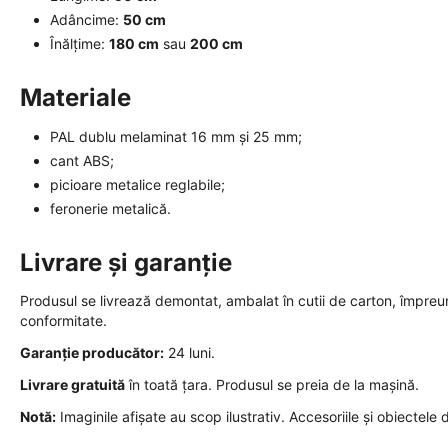
Adâncime:
50 cm
Înălțime:
180 cm
sau
200 cm
Materiale
PAL dublu melaminat 16 mm și 25 mm;
cant ABS;
picioare metalice reglabile;
feronerie metalică.
Livrare și garanție
Produsul se livrează demontat, ambalat în cutii de carton, împreun
conformitate.
Garanție producător:
24 luni.
Livrare gratuită
în toată țara. Produsul se preia de la mașină.
Notă:
Imaginile afișate au scop ilustrativ. Accesoriile și obiectele