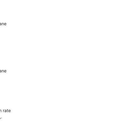
oane
oane
n rate
,.