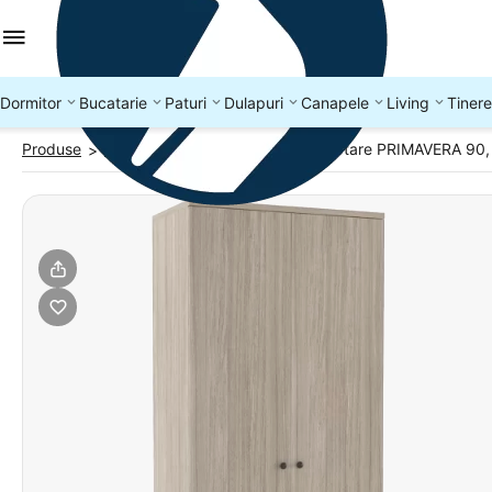
Dormitor
Bucatarie
Paturi
Dulapuri
Canapele
Living
Tinere
Produse
Dulapuri dormitor
Dulap cu sertare PRIMAVERA 90, 
>
>