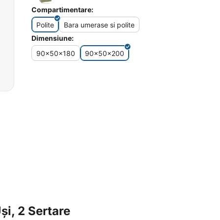
Compartimentare:
Polite
Bara umerase si polite
Dimensiune:
90x50x180
90x50x200
i, 2 Sertare