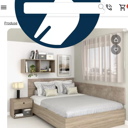
>
>
Produse
Paturi colt
Pat de colt AMBRO