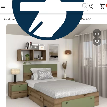
>
>
Produse
Paturi copii
Pat copii cu 2 sertare AMBRO, 90x200