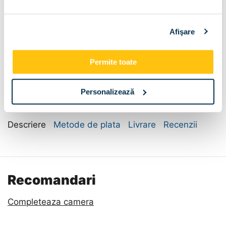
Sertar pat:
Afişare
Sertar pat
Dimensiune:
Permite toate
90x200
Personalizează
Descriere
Metode de plata
Livrare
Recenzii
Recomandari
Completeaza camera