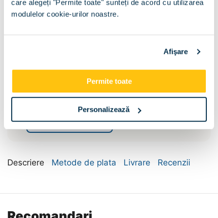
care alegeți "Permite toate" sunteți de acord cu utilizarea
modulelor cookie-urilor noastre.
Afişare
Sertar pat:
Sertar pat
Permite toate
Dimensiune:
Personalizează
120x200
Descriere
Metode de plata
Livrare
Recenzii
Recomandari