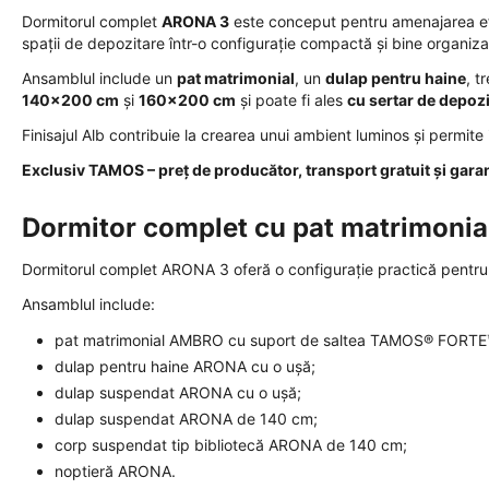
Dormitorul complet
ARONA 3
este conceput pentru amenajarea ef
spații de depozitare într-o configurație compactă și bine organiza
Ansamblul include un
pat matrimonial
, un
dulap pentru haine
, t
140x200 cm
și
160x200 cm
și poate fi ales
cu sertar de depoz
Finisajul Alb contribuie la crearea unui ambient luminos și permite
Exclusiv TAMOS – preț de producător, transport gratuit și garan
Dormitor complet cu pat matrimonial
Dormitorul complet ARONA 3 oferă o configurație practică pentru or
Ansamblul include:
pat matrimonial AMBRO cu suport de saltea TAMOS® FORTE
dulap pentru haine ARONA cu o ușă;
dulap suspendat ARONA cu o ușă;
dulap suspendat ARONA de 140 cm;
corp suspendat tip bibliotecă ARONA de 140 cm;
noptieră ARONA.