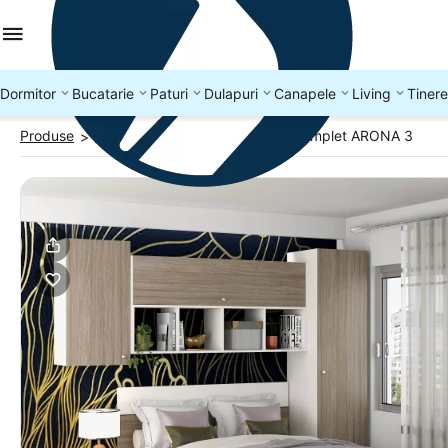
Dormitor
Bucatarie
Paturi
Dulapuri
Canapele
Living
Tinere
Produse
Dormitoare ieftine
Dormitor complet ARONA 3
>
>