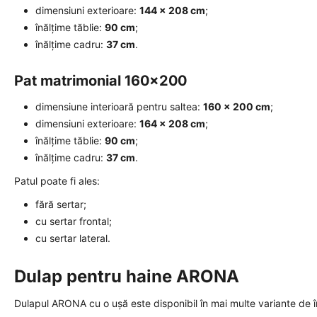
dimensiuni exterioare:
144 × 208 cm
;
înălțime tăblie:
90 cm
;
înălțime cadru:
37 cm
.
Pat matrimonial 160x200
dimensiune interioară pentru saltea:
160 × 200 cm
;
dimensiuni exterioare:
164 × 208 cm
;
înălțime tăblie:
90 cm
;
înălțime cadru:
37 cm
.
Patul poate fi ales:
fără sertar;
cu sertar frontal;
cu sertar lateral.
Dulap pentru haine ARONA
Dulapul ARONA cu o ușă este disponibil în mai multe variante de 