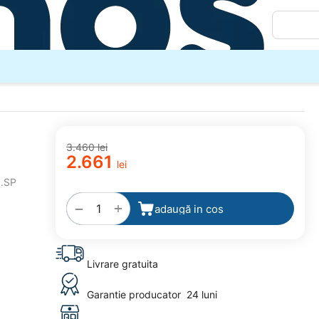
3.460
lei
2.661
lei
adaugă
.SP
la
favorite
+
−
adaugă in cos
Livrare gratuita
Garantie producator
24 luni