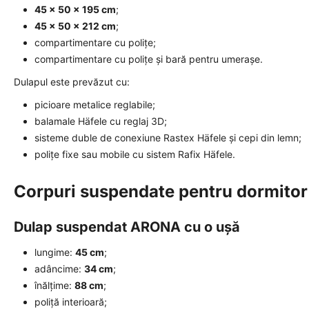
45 × 50 × 195 cm
;
45 × 50 × 212 cm
;
compartimentare cu polițe;
compartimentare cu polițe și bară pentru umerașe.
Dulapul este prevăzut cu:
picioare metalice reglabile;
balamale Häfele cu reglaj 3D;
sisteme duble de conexiune Rastex Häfele și cepi din lemn;
polițe fixe sau mobile cu sistem Rafix Häfele.
Corpuri suspendate pentru dormitor
Dulap suspendat ARONA cu o ușă
lungime:
45 cm
;
adâncime:
34 cm
;
înălțime:
88 cm
;
poliță interioară;