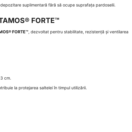
ră depozitare suplimentară fără să ocupe suprafața pardoselii.
ea TAMOS® FORTE™
MOS® FORTE™
, dezvoltat pentru stabilitate, rezistență și ventilarea
 3 cm.
ibuie la protejarea saltelei în timpul utilizării.