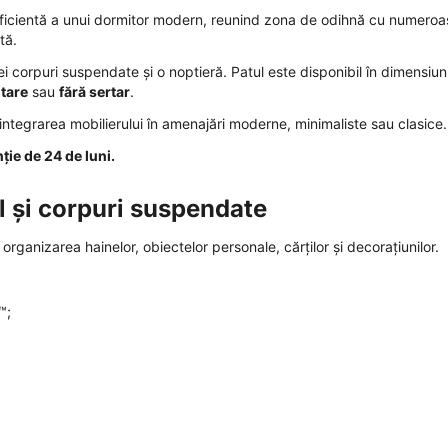
icientă a unui dormitor modern, reunind zona de odihnă cu numeroa
tă.
rei corpuri suspendate și o noptieră. Patul este disponibil în dimensiun
itare
sau
fără sertar
.
 integrarea mobilierului în amenajări moderne, minimaliste sau clasice.
ție de 24 de luni.
 și corpuri suspendate
ganizarea hainelor, obiectelor personale, cărților și decorațiunilor.
™;