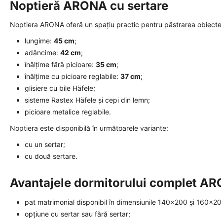
Noptieră ARONA cu sertare
Noptiera ARONA oferă un spațiu practic pentru păstrarea obiecte
lungime:
45 cm
;
adâncime:
42 cm
;
înălțime fără picioare:
35 cm
;
înălțime cu picioare reglabile:
37 cm
;
glisiere cu bile Häfele;
sisteme Rastex Häfele și cepi din lemn;
picioare metalice reglabile.
Noptiera este disponibilă în următoarele variante:
cu un sertar;
cu două sertare.
Avantajele dormitorului complet A
pat matrimonial disponibil în dimensiunile 140x200 și 160x2
opțiune cu sertar sau fără sertar;