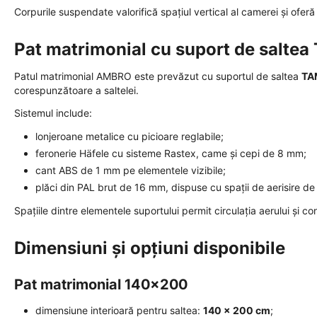
Corpurile suspendate valorifică spațiul vertical al camerei și ofe
Pat matrimonial cu suport de salt
Patul matrimonial AMBRO este prevăzut cu suportul de saltea
TA
corespunzătoare a saltelei.
Sistemul include:
lonjeroane metalice cu picioare reglabile;
feronerie Häfele cu sisteme Rastex, came și cepi de 8 mm;
cant ABS de 1 mm pe elementele vizibile;
plăci din PAL brut de 16 mm, dispuse cu spații de aerisire de
Spațiile dintre elementele suportului permit circulația aerului și contr
Dimensiuni și opțiuni disponibile
Pat matrimonial 140x200
dimensiune interioară pentru saltea:
140 × 200 cm
;