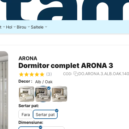
t
Hol
Birou
Saltele
ARONA
Dormitor complet ARONA 3
DO.ARONA.3.ALB.OAK.140
COD:
(3)
Decor :
Alb / Oak
Sertar pat:
Fara
Sertar pat
Dimensiune: