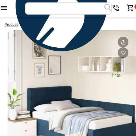
>
>
Produse
Paturi colt
Pat tapitat de colt GEORGIA