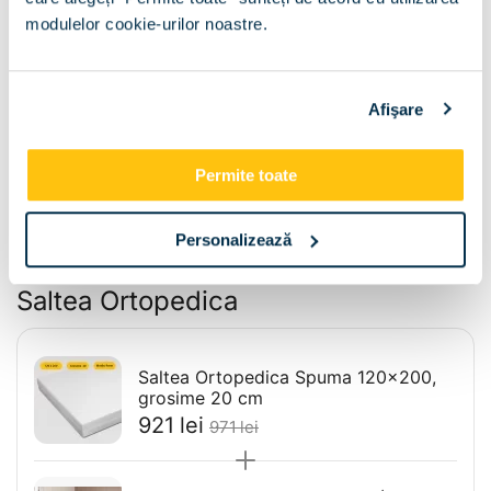
modulelor cookie-urilor noastre.
90x200
120x200
Afişare
140x200
160x200
Permite toate
180x200
Personalizează
Pachet Pat GEORGIA 90x200 cu
Saltea Ortopedica
Saltea Ortopedica Spuma 120x200,
grosime 20 cm
‍921‍
lei
‍971‍
lei