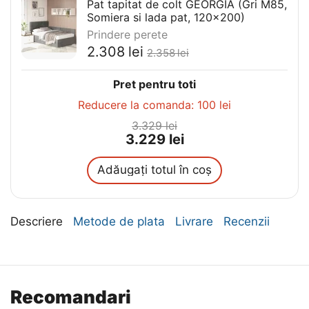
Pat tapitat de colt GEORGIA (Gri M85,
Somiera si lada pat, 120x200)
Prindere perete
2.308
lei
2.358
lei
Pret pentru toti
Reducere la comanda:
100
lei
3.329
lei
3.229
lei
Adăugați totul în coș
Descriere
Metode de plata
Livrare
Recenzii
Recomandari