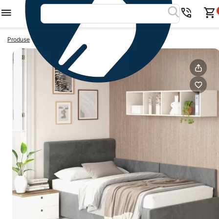
>
>
Produse
Paturi colt
Pat tapitat de colt GEORGIA