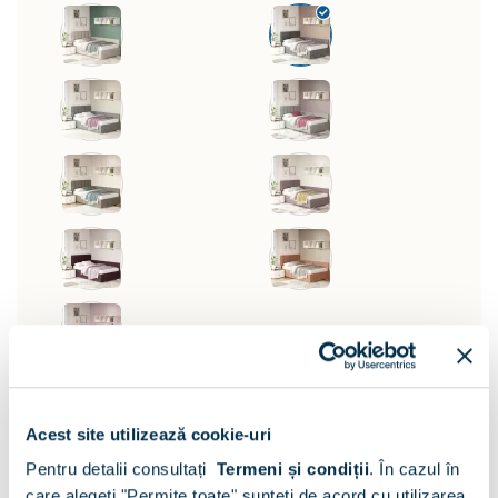
Suport saltea:
Acest site utilizează cookie-uri
Somiera si lada pat
Pentru detalii consultați
Termeni și condiții
.
În cazul în
Dimensiune:
care alegeți "Permite toate" sunteți de acord cu utilizarea