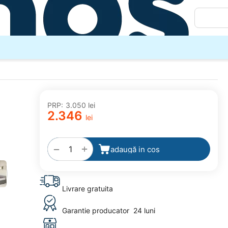
PRP:
3.050
lei
2.346
lei
adaugă
la
favorite
+
−
adaugă in cos
Livrare gratuita
Garantie producator
24 luni