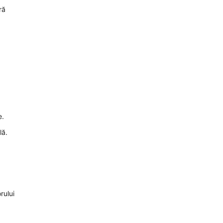
ră
e.
lă.
rului