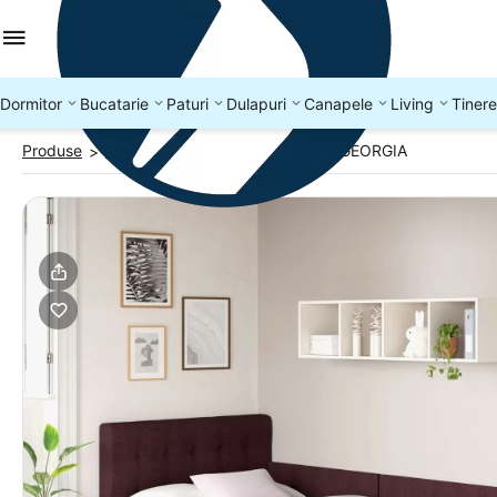
Dormitor
Bucatarie
Paturi
Dulapuri
Canapele
Living
Tinere
Produse
Paturi colt
Pat tapitat de colt GEORGIA
>
>