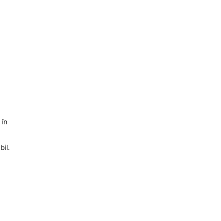
 în
bil.