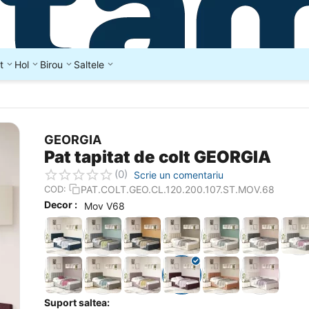
t
Hol
Birou
Saltele
GEORGIA
Pat tapitat de colt GEORGIA
(0)
Scrie un comentariu
PAT.COLT.GEO.CL.120.200.107.ST.MOV.68
COD:
Decor :
Mov V68
Suport saltea: