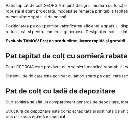
Patul tapitat de colț GEORGIA îmbină designul modern cu funcționa
robustă și atent proiectată, modelul se remarcă prin tăblia tapița
personalitate spațiului de odihnă.
Poziționarea pe colț permite valorificarea eficientă a spațiului dis
reduse, cât și pentru camerele generoase. Designul versatil se i
Exclusiv TAMOS! Preț de producător, livrare rapidă și gratuită.
Pat tapitat de colț cu somieră rabata
Patul GEORGIA este prevăzut cu o somieră metalică rabatabilă, conc
Sistemul de ridicare este echipat cu amortizoare pe gaz, care facil
Pat de colț cu ladă de depozitare
Sub somieră se află un compartiment generos de depozitare, ideal 
Structura de depozitare este complet tapițată și susținută de un c
și la utilizarea optimă a spațiului.