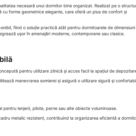
litatea necesară unui dormitor bine organizat. Realizat pe o structu
tă cu forme geometrice elegante, care oferă un plus de confort și
ponibil, fiind o soluție practică atât pentru dormitoarele de dimensiuni
ntegrează ușor în amenajări moderne, contemporane sau clasice.
bilă
epută pentru utilizare zilnică și acces facil la spațiul de depozitar
itează manevrarea somierei și asigură o utilizare sigură și confortabi
pentru lenjerii, pilote, perne sau alte obiecte voluminoase.
adru metalic rezistent, contribuind la organizarea eficientă a dormito