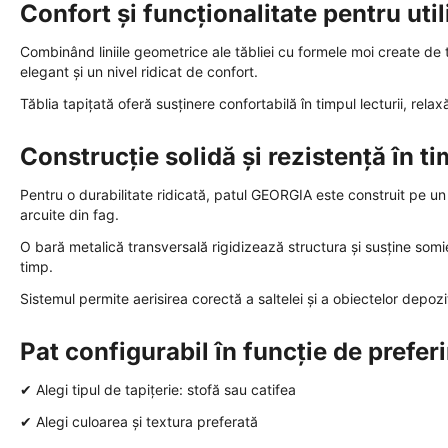
Confort și funcționalitate pentru util
Combinând liniile geometrice ale tăbliei cu formele moi create de
elegant și un nivel ridicat de confort.
Tăblia tapițată oferă susținere confortabilă în timpul lecturii, relax
Construcție solidă și rezistență în t
Pentru o durabilitate ridicată, patul GEORGIA este construit pe u
arcuite din fag.
O bară metalică transversală rigidizează structura și susține somie
timp.
Sistemul permite aerisirea corectă a saltelei și a obiectelor depoz
Pat configurabil în funcție de prefer
✔ Alegi tipul de tapițerie: stofă sau catifea
✔ Alegi culoarea și textura preferată