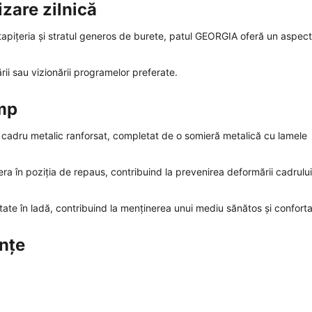
izare zilnică
 tapițeria și stratul generos de burete, patul GEORGIA oferă un aspect
ării sau vizionării programelor preferate.
imp
n cadru metalic ranforsat, completat de o somieră metalică cu lamele
ra în poziția de repaus, contribuind la prevenirea deformării cadrului
itate în ladă, contribuind la menținerea unui mediu sănătos și conforta
ințe