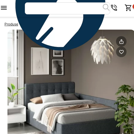
>
>
Produse
Paturi colt
Pat tapitat de colt GEORGIA