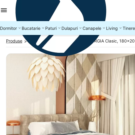
Dormitor
Bucatarie
Paturi
Dulapuri
Canapele
Living
Tinere
Produse
Paturi tapitate
Pat tapitat GEORGIA Clasic, 180x200
>
>