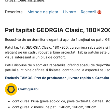
Vezi toate variantele
Descriere
Metode de plata
Livrare
Recenzii
22
Pat tapitat GEORGIA Clasic, 180x200,
Bucură-te de un dormitor elegant și ușor de întreținut cu patul G
Patul tapitat GEORGIA Clasic, 180x200, cu somiera rabatabila si l
elegant pe un cadru robust si bine proiectat. Tablia patului este 
vizual interesant si un plus de confort.
Patul dispune de o somiera rabatabila, oferind spatiu de depozitar
patului sunt bine definite si finisate, contribuind la aspectul sau so
Exclusiv TAMOS! Pret de producator , livrare rapida si Gratuita 
Configurabil
configurezi husa (piele ecologica, piele texturata, catifea, st
configurezi dimensiune pat - 140cm, 160cm, 180cm