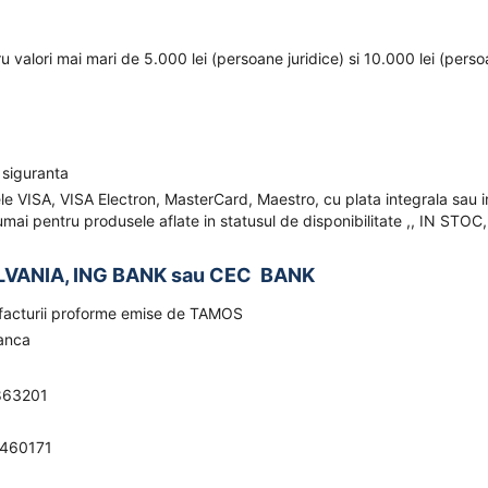
ru valori mai mari de 5.000 lei (persoane juridice) si 10.000 lei (pers
 siguranta
ele VISA, VISA Electron, MasterCard, Maestro, cu plata integrala sau i
mai pentru produsele aflate in statusul de disponibilitate ,, IN STOC,
LVANIA, ING BANK sau CEC BANK
a facturii proforme emise de TAMOS
banca
863201
0460171