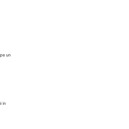
 pe un
i in