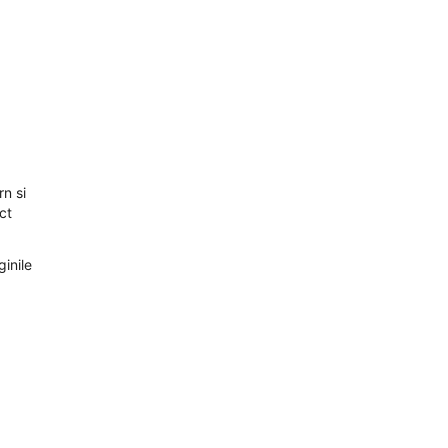
n si
ct
ginile