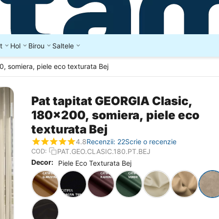
t
Hol
Birou
Saltele
, somiera, piele eco texturata Bej
Pat tapitat GEORGIA Clasic,
180x200, somiera, piele eco
texturata Bej
4.8
Recenzii: 22
Scrie o recenzie
PAT.GEO.CLASIC.180.PT.BEJ
COD:
Decor:
Piele Eco Texturata Bej