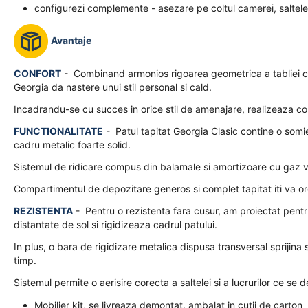
configurezi complemente - asezare pe coltul camerei, saltele
Avantaje
CONFORT
- Combinand armonios rigoarea geometrica a tabliei cu 
Georgia da nastere unui stil personal si cald.
Incadrandu-se cu succes in orice stil de amenajare, realizeaza comb
FUNCTIONALITATE
- Patul tapitat Georgia Clasic contine o somi
cadru metalic foarte solid.
Sistemul de ridicare compus din balamale si amortizoare cu gaz vi
Compartimentul de depozitare generos si complet tapitat iti va orga
REZISTENTA
- Pentru o rezistenta fara cusur, am proiectat pentr
distantate de sol si rigidizeaza cadrul patului.
In plus, o bara de rigidizare metalica dispusa transversal sprijina
timp.
Sistemul permite o aerisire corecta a saltelei si a lucrurilor ce se 
Mobilier kit, se livreaza demontat, ambalat in cutii de carton