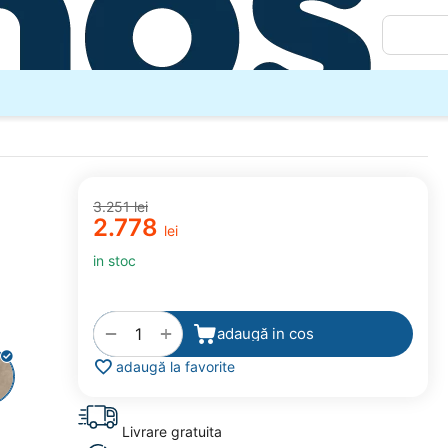
3.251
lei
2.778
lei
in stoc
+
−
adaugă in cos
adaugă la favorite
Livrare gratuita