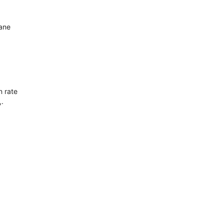
oane
n rate
,.