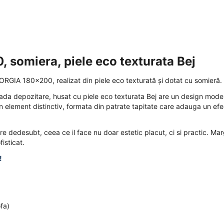
 somiera, piele eco texturata Bej
EORGIA 180x200, realizat din piele eco texturată și dotat cu somieră.
ada depozitare, husat cu piele eco texturata Bej are un design moder
un element distinctiv, formata din patrate tapitate care adauga un efe
e dedesubt, ceea ce il face nu doar estetic placut, ci si practic. Mar
fisticat.
!
ofa)