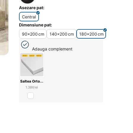
Asezare pat:
Central
Dimensiune pat:
90x200
cm
140x200
cm
180x200
cm
Adauga complement
Saltea Orto...
1.386
lei