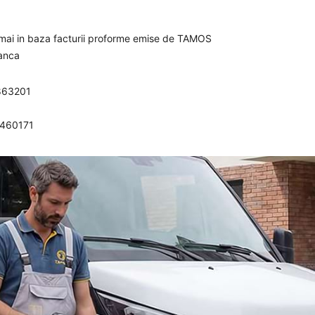
umai in baza facturii proforme emise de TAMOS
banca
863201
0460171