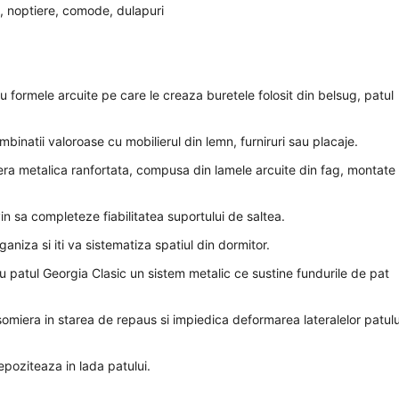
, noptiere, comode, dulapuri
formele arcuite pe care le creaza buretele folosit din belsug, patul
inatii valoroase cu mobilierul din lemn, furniruri sau placaje.
era metalica ranfortata, compusa din lamele arcuite din fag, montate
n sa completeze fiabilitatea suportului de saltea.
niza si iti va sistematiza spatiul din dormitor.
u patul Georgia Clasic un sistem metalic ce sustine fundurile de pat
 somiera in starea de repaus si impiedica deformarea lateralelor patulu
depoziteaza in lada patului.