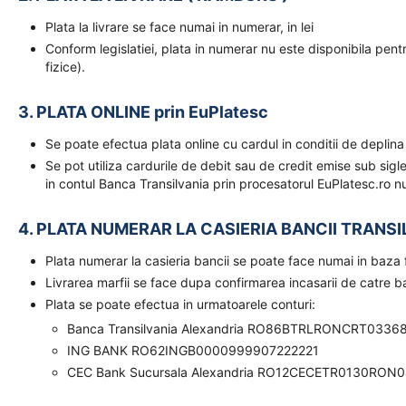
Plata la livrare se face numai in numerar, in lei
Conform legislatiei, plata in numerar nu este disponibila pent
fizice).
3. PLATA ONLINE prin EuPlatesc
Se poate efectua plata online cu cardul in conditii de deplina
Se pot utiliza cardurile de debit sau de credit emise sub sigl
in contul Banca Transilvania prin procesatorul EuPlatesc.ro nu
4. PLATA NUMERAR LA CASIERIA BANCII TRANSI
Plata numerar la casieria bancii se poate face numai in baz
Livrarea marfii se face dupa confirmarea incasarii de catre 
Plata se poate efectua in urmatoarele conturi:
Banca Transilvania Alexandria RO86BTRLRONCRT0336
ING BANK RO62INGB0000999907222221
CEC Bank Sucursala Alexandria RO12CECETR0130RON