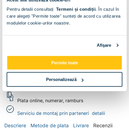
Dimensiune:
Pentru detalii consultați
Termeni și condiții
.
În cazul în
225
cm
care alegeți "Permite toate" sunteți de acord cu utilizarea
+
−
adaugă in cos
modulelor cookie-urilor noastre.
adaugă la favorite
Vezi toate variantele
Afişare
Livrare gratuita
Permite toate
Garantie producator
24 luni
Personalizează
Retea proprie de magazine
Plata online, numerar, ramburs
Serviciu de montaj prin parteneri
detalii
Descriere
Metode de plata
Livrare
Recenzii