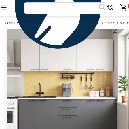
/
/
Tamos
Bucatarii complete
Set Mobila Bucatarie MODUS 225 cm Alb Antr