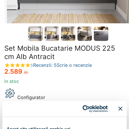
Set Mobila Bucatarie MODUS 225
cm Alb Antracit
Recenzii: 5
Scrie o recenzie
5
2.589
lei
in stoc
Configurator
Decor:
Alb / Antracit
Acest site utilizează cookie-uri