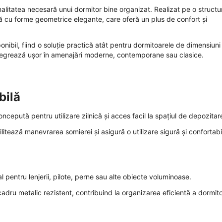
litatea necesară unui dormitor bine organizat. Realizat pe o structu
tă cu forme geometrice elegante, care oferă un plus de confort și
ponibil, fiind o soluție practică atât pentru dormitoarele de dimensiuni
ntegrează ușor în amenajări moderne, contemporane sau clasice.
bilă
epută pentru utilizare zilnică și acces facil la spațiul de depozitar
itează manevrarea somierei și asigură o utilizare sigură și confortabi
pentru lenjerii, pilote, perne sau alte obiecte voluminoase.
adru metalic rezistent, contribuind la organizarea eficientă a dormito