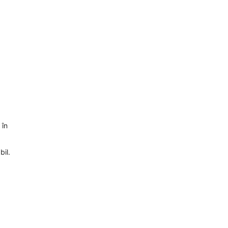
 în
bil.