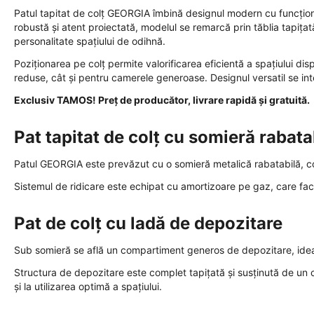
Patul tapitat de colț GEORGIA îmbină designul modern cu funcționa
robustă și atent proiectată, modelul se remarcă prin tăblia tapița
personalitate spațiului de odihnă.
Poziționarea pe colț permite valorificarea eficientă a spațiului dis
reduse, cât și pentru camerele generoase. Designul versatil se i
Exclusiv TAMOS! Preț de producător, livrare rapidă și gratuită.
Pat tapitat de colț cu somieră rabata
Patul GEORGIA este prevăzut cu o somieră metalică rabatabilă, conc
Sistemul de ridicare este echipat cu amortizoare pe gaz, care facil
Pat de colț cu ladă de depozitare
Sub somieră se află un compartiment generos de depozitare, ideal 
Structura de depozitare este complet tapițată și susținută de un c
și la utilizarea optimă a spațiului.