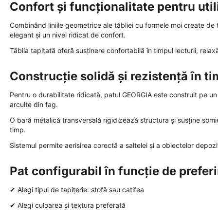
Confort și funcționalitate pentru util
Combinând liniile geometrice ale tăbliei cu formele moi create de
elegant și un nivel ridicat de confort.
Tăblia tapițată oferă susținere confortabilă în timpul lecturii, relax
Construcție solidă și rezistență în t
Pentru o durabilitate ridicată, patul GEORGIA este construit pe u
arcuite din fag.
O bară metalică transversală rigidizează structura și susține somie
timp.
Sistemul permite aerisirea corectă a saltelei și a obiectelor depoz
Pat configurabil în funcție de prefer
✔ Alegi tipul de tapițerie: stofă sau catifea
✔ Alegi culoarea și textura preferată