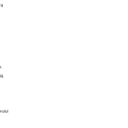
ră
e.
lă.
rului