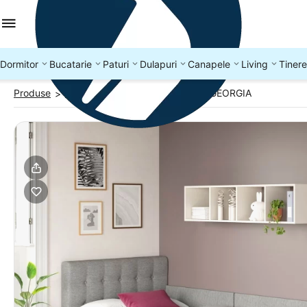
Dormitor
Bucatarie
Paturi
Dulapuri
Canapele
Living
Tinere
Produse
Paturi colt
Pat tapitat de colt GEORGIA
>
>