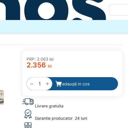
PRP:
3.063
lei
2.356
lei
adaugă
la
favorite
+
−
adaugă in cos
Livrare gratuita
Garantie producator
24 luni