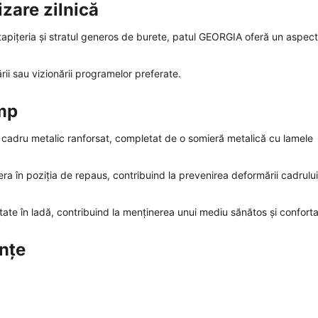
izare zilnică
 tapițeria și stratul generos de burete, patul GEORGIA oferă un aspect
ării sau vizionării programelor preferate.
imp
n cadru metalic ranforsat, completat de o somieră metalică cu lamele
ra în poziția de repaus, contribuind la prevenirea deformării cadrului
itate în ladă, contribuind la menținerea unui mediu sănătos și conforta
ințe