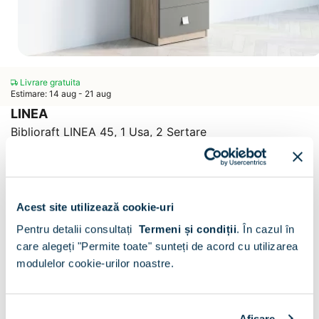
Livrare gratuita
Estimare: 14 aug - 21 aug
LINEA
Biblioraft LINEA 45, 1 Usa, 2 Sertare
Scrie un comentariu
(0)
CONFIGURATOR
Acest site utilizează cookie-uri
Decor :
Oak / Antracit
Pentru detalii consultați
Termeni și condiții
.
În cazul în
care alegeți "Permite toate" sunteți de acord cu utilizarea
modulelor cookie-urilor noastre.
Afişare