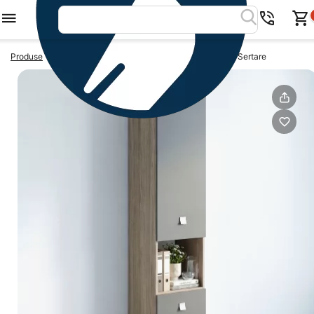
>
>
Produse
Dulapuri birou
Biblioraft LINEA 45, 1 Usa, 2 Sertare