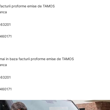
a facturii proforme emise de TAMOS
banca
863201
0460171
umai in baza facturii proforme emise de TAMOS
banca
863201
0460171