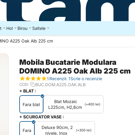
t
Hol
Birou
Saltele
MINO A225 Oak Alb 225 cm
Mobila Bucatarie Modulara
DOMINO A225 Oak Alb 225 cm
5
Recenzii: 1
Scrie o recenzie
BUC.DOM.A225.OAK.ALB
COD:
+ BLAT :
Blat Mozaic
Fara blat
(+
400
lei
)
L225cm, H2,8cm
+ SCURGATOR VASE :
Deluxe 90cm, 2
Fara
(+
300
lei
)
nivele, Inox