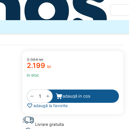
2.384
lei
2.199
lei
in stoc
+
−
adaugă in cos
adaugă la favorite
Livrare gratuita