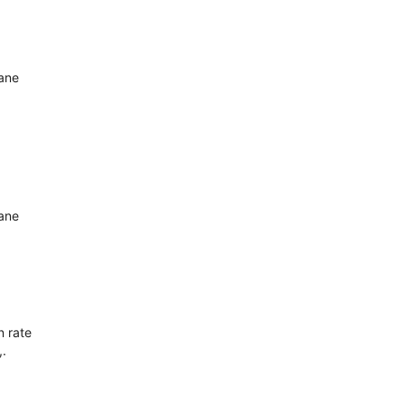
oane
oane
n rate
,.