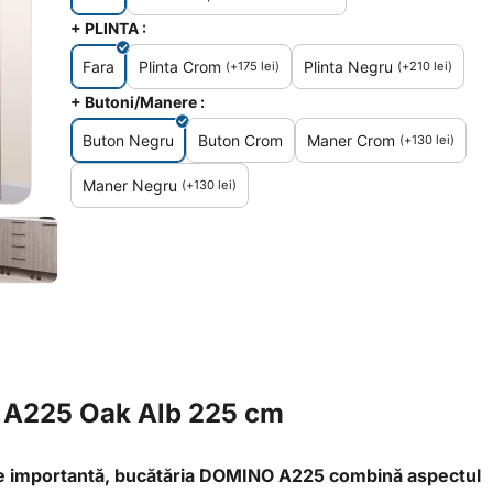
+ PLINTA :
Fara
Plinta Crom
Plinta Negru
(+
175
lei
)
(+
210
lei
)
+ Butoni/Manere :
Buton Negru
Buton Crom
Maner Crom
(+
130
lei
)
Maner Negru
(+
130
lei
)
 A225 Oak Alb 225 cm
este importantă, bucătăria DOMINO A225 combină aspectul