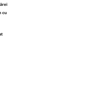
ărei
n cu
at