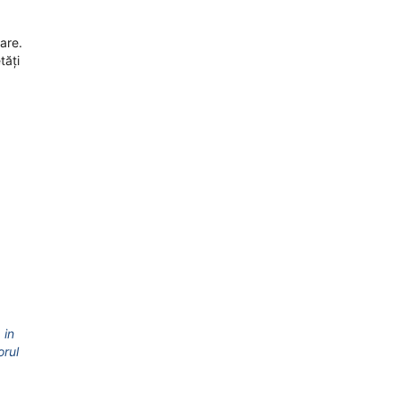
are.
tăți
 in
orul