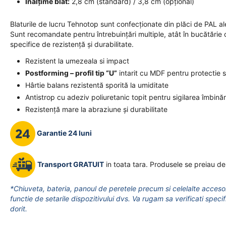
Înălțime blat:
2,8 cm (standard) / 3,8 cm (opțional)
Blaturile de lucru Tehnotop sunt confecționate din plăci de PAL al
Sunt recomandate pentru întrebuințări multiple, atât în bucătărie c
specifice de rezistență și durabilitate.
Rezistent la umezeala si impact
Postforming – profil tip “U”
intarit cu MDF pentru protectie 
Hârtie balans rezistentă sporită la umiditate
Antistrop cu adeziv poliuretanic topit pentru sigilarea îmbinări
Rezistență mare la abraziune și durabilitate
Garantie 24 luni
Transport GRATUIT
in toata tara. Produsele se preiau de
*Chiuveta, bateria, panoul de peretele precum si celelalte accesor
functie de setarile dispozitivului dvs. Va rugam sa verificati specif
dorit.