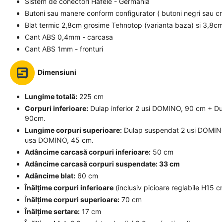
Sistem de conectori Hafele - Germania
Butoni sau manere conform configurator ( butoni negri sau c
Blat termic 2,8cm grosime Tehnotop (varianta baza) si 3,8cm
Cant ABS 0,4mm - carcasa
Cant ABS 1mm - fronturi
Dimensiuni
Lungime totală:
225 cm
Corpuri inferioare:
Dulap inferior 2 usi DOMINO, 90 cm + Du
90cm.
Lungime corpuri superioare:
Dulap suspendat 2 usi DOMIN
usa DOMINO, 45 cm.
Adâncime carcasă corpuri inferioare:
50 cm
Adâncime carcasă corpuri suspendate: 33 cm
Adâncime blat:
60 cm
Înălțime corpuri inferioare
(inclusiv picioare reglabile H15
Î
nălțime corpuri superioare:
70 cm
Înălțime sertare:
17 cm