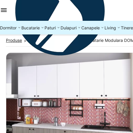
Dormitor
Bucatarie
Paturi
Dulapuri
Canapele
Living
Tinere
Produse
Bucatarii complete
Mobila Bucatarie Modulara DO
>
>