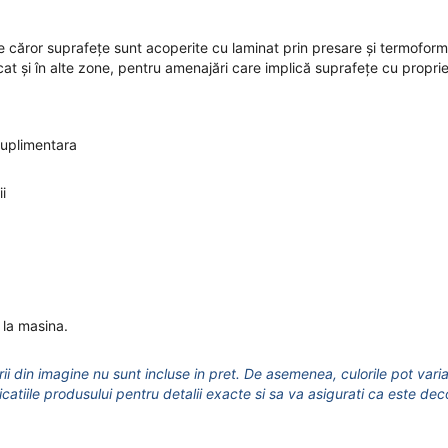
e căror suprafețe sunt acoperite cu laminat prin presare și termoform
at și în alte zone, pentru amenajări care implică suprafețe cu proprie
suplimentara
i
 la masina.
ii din imagine nu sunt incluse in pret.
De asemenea, culorile pot varia
icatiile produsului pentru detalii exacte si sa va asigurati ca este dec