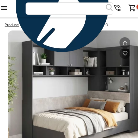
>
>
Produse
Dormitoare colt
Set dormitor pe colt ALESSIO 1