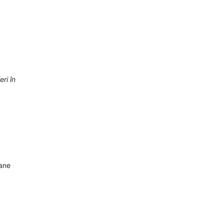
eri în
oane