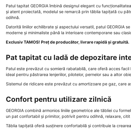
Patul tapitat GEORGIA îmbină designul elegant cu funcționalitatea
și atent proiectată, modelul se remarcă prin tăblia tapițată cu păt
odihnă.
Datorită liniilor echilibrate și aspectului versatil, patul GEORGIA s
moderne și minimaliste până la interioare contemporane sau clasi
Exclusiv TAMOS! Preț de producător, livrare rapidă și gratuită.
Pat tapitat cu ladă de depozitare int
Patul este prevăzut cu somieră rabatabilă, care oferă acces faci
ideal pentru păstrarea lenjeriilor, pilotelor, pernelor sau a altor o
Sistemul de ridicare este prevăzut cu amortizoare pe gaz, care asigu
Confort pentru utilizare zilnică
GEORGIA combină armonios liniile geometrice ale tăbliei cu formele
un pat confortabil și primitor, potrivit pentru odihnă, relaxare, citi
Tăblia tapițată oferă susținere confortabilă și contribuie la creare