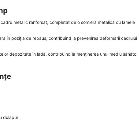
imp
n cadru metalic ranforsat, completat de o somieră metalică cu lamele
ra în poziția de repaus, contribuind la prevenirea deformării cadrului
ctelor depozitate în ladă, contribuind la menținerea unui mediu sănătos
ințe
u dulapuri