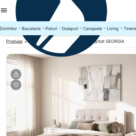
Dormitor
Bucatarie
Paturi
Dulapuri
Canapele
Living
Tinere
Produse
Paturi tapitate 140x200
Pat tapitat GEORGIA
>
>