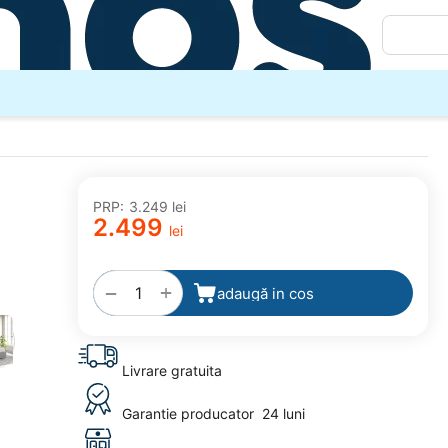
PRP:
3.249
lei
2.499
lei
adaugă
la
favorite
+
−
adaugă in cos
Livrare gratuita
Garantie producator
24 luni