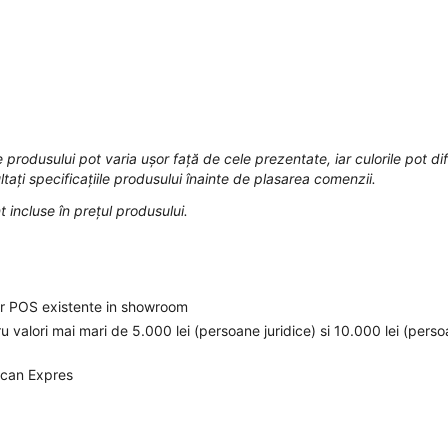
 produsului pot varia ușor față de cele prezentate, iar culorile pot dif
tați specificațiile produsului înainte de plasarea comenzii.
t incluse în prețul produsului.
elor POS existente in showroom
ru valori mai mari de 5.000 lei (persoane juridice) si 10.000 lei (pers
ican Expres