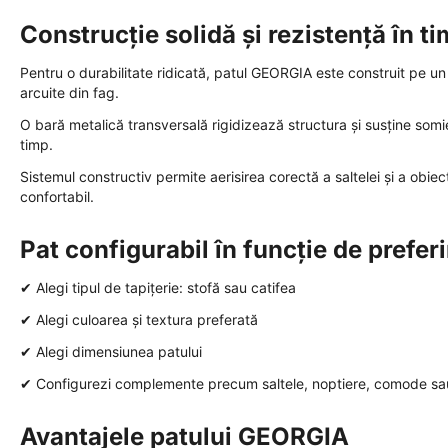
Construcție solidă și rezistență în t
Pentru o durabilitate ridicată, patul GEORGIA este construit pe u
arcuite din fag.
O bară metalică transversală rigidizează structura și susține somie
timp.
Sistemul constructiv permite aerisirea corectă a saltelei și a obie
confortabil.
Pat configurabil în funcție de prefer
✔ Alegi tipul de tapițerie: stofă sau catifea
✔ Alegi culoarea și textura preferată
✔ Alegi dimensiunea patului
✔ Configurezi complemente precum saltele, noptiere, comode sa
Avantajele patului GEORGIA