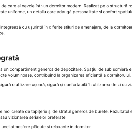
 de care ai nevoie într-un dormitor modern. Realizat pe o structură r
rate uniforme, un detaliu care adaugă personalitate și confort spațiul
e integrează cu ușurință în diferite stiluri de amenajare, de la dormitoa
ce.
egrată
l la un compartiment generos de depozitare. Spațiul de sub somieră e
biecte voluminoase, contribuind la organizarea eficientă a dormitorului.
ră o utilizare ușoară, sigură și confortabilă în utilizarea de zi cu zi
 moi create de tapițerie și de stratul generos de burete. Rezultatul 
t sau vizionarea serialelor preferate.
a unei atmosfere plăcute și relaxante în dormitor.