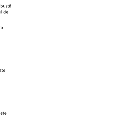
obustă
ui de
re
ste
.
este