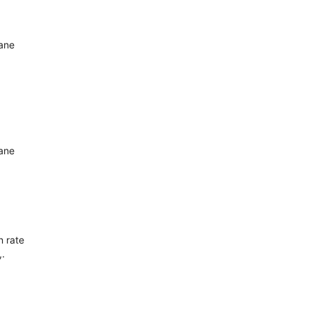
oane
oane
n rate
,.