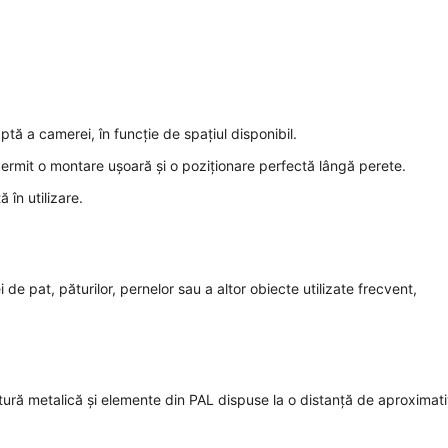
tă a camerei, în funcție de spațiul disponibil.
permit o montare ușoară și o poziționare perfectă lângă perete.
 în utilizare.
 de pat, păturilor, pernelor sau a altor obiecte utilizate frecvent,
uctură metalică și elemente din PAL dispuse la o distanță de aproximat