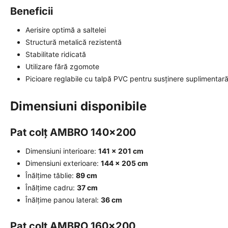
Beneficii
Aerisire optimă a saltelei
Structură metalică rezistentă
Stabilitate ridicată
Utilizare fără zgomote
Picioare reglabile cu talpă PVC pentru susținere suplimentar
Dimensiuni disponibile
Pat colț AMBRO 140x200
Dimensiuni interioare:
141 × 201 cm
Dimensiuni exterioare:
144 × 205 cm
Înălțime tăblie:
89 cm
Înălțime cadru:
37 cm
Înălțime panou lateral:
36 cm
Pat colț AMBRO 160x200