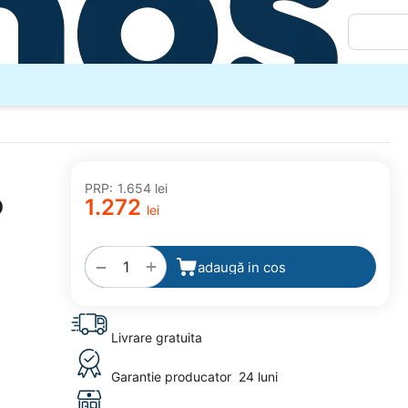
PRP:
1.654
lei
O
1.272
lei
adaugă
la
favorite
+
−
adaugă in cos
Livrare gratuita
Garantie producator
24 luni