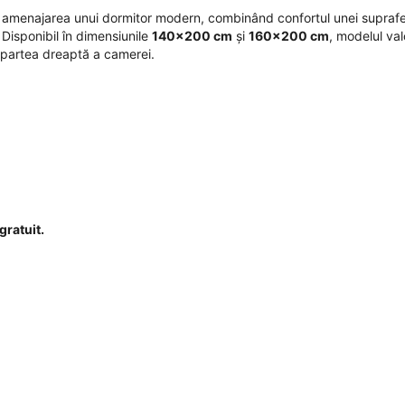
u amenajarea unui dormitor modern, combinând confortul unei supraf
Disponibil în dimensiunile
140x200 cm
și
160x200 cm
, modelul val
e partea dreaptă a camerei.
gratuit.