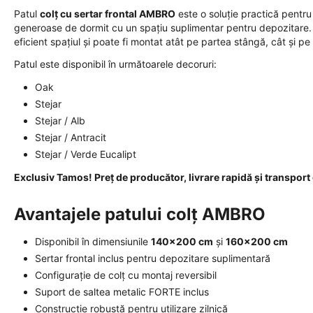
Patul
colț cu sertar frontal AMBRO
este o soluție practică pentr
generoase de dormit cu un spațiu suplimentar pentru depozitare. 
eficient spațiul și poate fi montat atât pe partea stângă, cât și p
Patul este disponibil în următoarele decoruri:
Oak
Stejar
Stejar / Alb
Stejar / Antracit
Stejar / Verde Eucalipt
Exclusiv Tamos! Preț de producător, livrare rapidă și transport 
Avantajele patului colț AMBRO
Disponibil în dimensiunile
140x200 cm
și
160x200 cm
Sertar frontal inclus pentru depozitare suplimentară
Configurație de colț cu montaj reversibil
Suport de saltea metalic FORTE inclus
Construcție robustă pentru utilizare zilnică