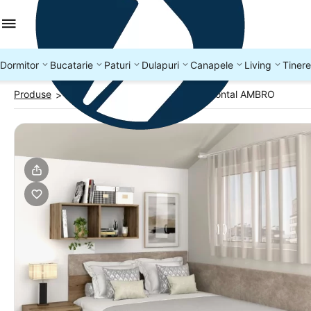
Dormitor
Bucatarie
Paturi
Dulapuri
Canapele
Living
Tinere
Produse
Paturi colt
Pat colt cu sertar frontal AMBRO
>
>