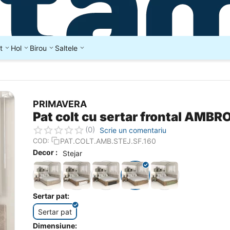
t
Hol
Birou
Saltele
PRIMAVERA
Pat colt cu sertar frontal AMBR
(0)
Scrie un comentariu
PAT.COLT.AMB.STEJ.SF.160
COD:
Decor :
Stejar
Sertar pat:
Sertar pat
Dimensiune: