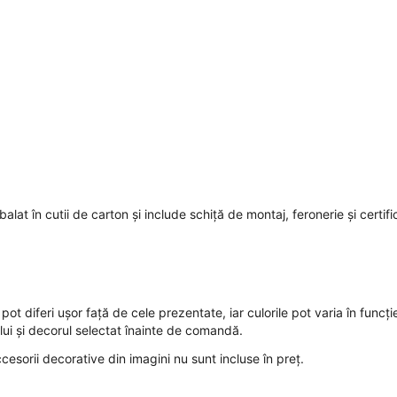
lat în cutii de carton și include schiță de montaj, feronerie și certifi
pot diferi ușor față de cele prezentate, iar culorile pot varia în funcți
sului și decorul selectat înainte de comandă.
ccesorii decorative din imagini nu sunt incluse în preț.