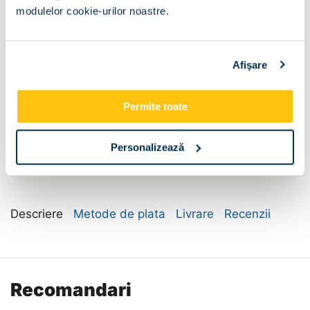
modulelor cookie-urilor noastre.
Sertar pat:
Afişare
Sertar pat
Permite toate
Dimensiune:
Personalizează
140x200
160x200
Descriere
Metode de plata
Livrare
Recenzii
Recomandari