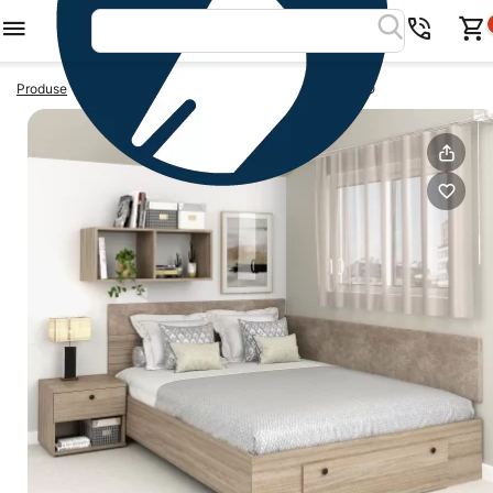
>
>
Produse
Paturi colt
Pat colt cu sertar frontal AMBRO