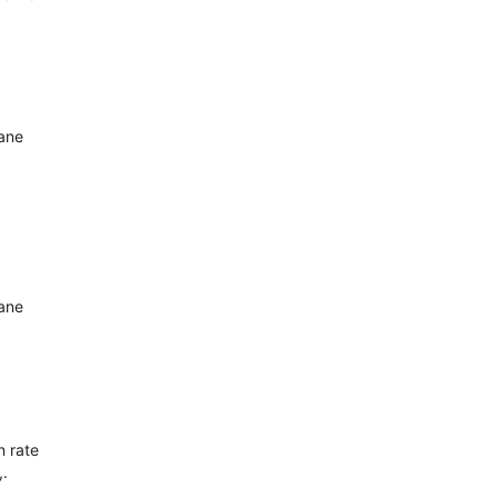
oane
oane
n rate
,.