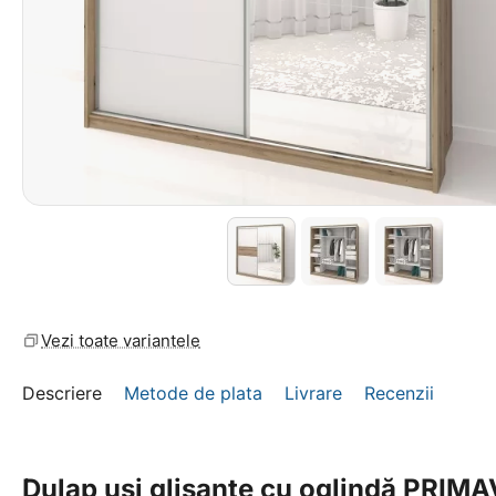
Vezi toate variantele
Descriere
Metode de plata
Livrare
Recenzii
Dulap uși glisante cu oglindă PRIM