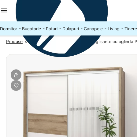
Dormitor
Bucatarie
Paturi
Dulapuri
Canapele
Living
Tinere
Produse
Dulapuri usi glisante
Dulap usi glisante cu oglind
>
>