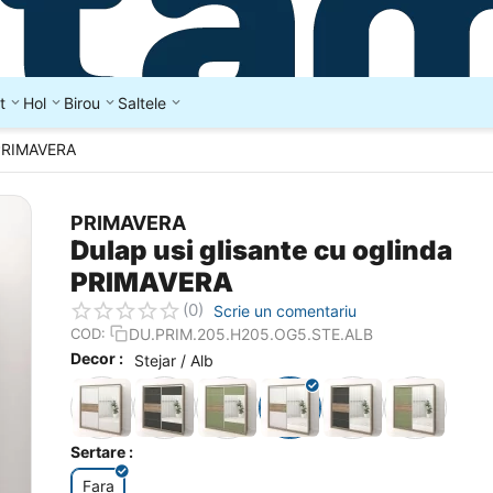
t
Hol
Birou
Saltele
a PRIMAVERA
PRIMAVERA
Dulap usi glisante cu oglinda
PRIMAVERA
(0)
Scrie un comentariu
DU.PRIM.205.H205.OG5.STE.ALB
COD:
Decor :
Stejar / Alb
Sertare :
Fara