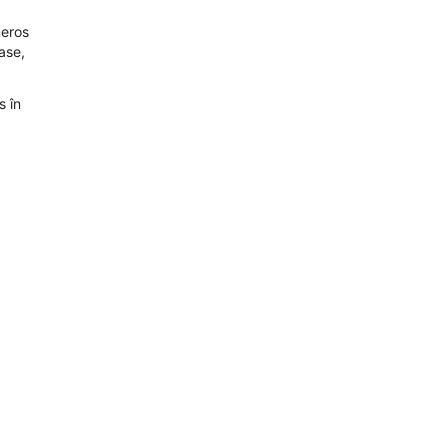
neros
ase,
s în