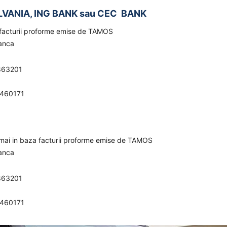
LVANIA, ING BANK sau CEC BANK
a facturii proforme emise de TAMOS
banca
863201
0460171
umai in baza facturii proforme emise de TAMOS
banca
863201
0460171