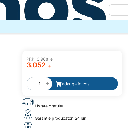
PRP:
3.968
lei
3.052
lei
adaugă
la
favorite
+
−
adaugă in cos
Livrare gratuita
Garantie producator
24 luni