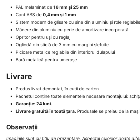
PAL melaminat de
16 mm și 25 mm
Cant ABS de
0,4 mm și 1 mm
Sistem modern de glisare cu șine din aluminiu și role reglabil
Mânere din aluminiu cu perie de amortizare încorporată
Opritor pentru uși cu reglaj
Oglindă din sticlă de 3 mm cu margini șlefuite
Picioare metalice reglabile din interiorul dulapului
Bară metalică pentru umerașe
Livrare
Produs livrat demontat, în cutii de carton.
Pachetul conține toate elementele necesare montajului: schiță 
Garanție: 24 luni.
Livrare gratuită în toată țara.
Produsele se preiau de la mași
Observații
Imaginile sunt cu titlu de prezentare. Aspectul culorilor poate diferi