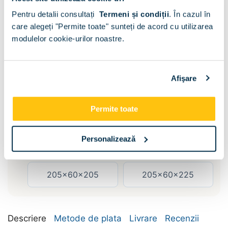
Pentru detalii consultați
Termeni și condiții
.
În cazul în
care alegeți "Permite toate" sunteți de acord cu utilizarea
modulelor cookie-urilor noastre.
Sertare :
Fara
Afişare
Dimensiune:
Permite toate
155x60x205
155x60x225
Personalizează
185x60x205
185x60x225
205x60x205
205x60x225
Descriere
Metode de plata
Livrare
Recenzii