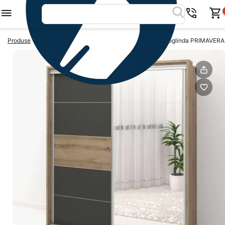
>
>
Produse
Dulapuri usi glisante
Dulap usi glisante cu oglinda PRIMAVERA