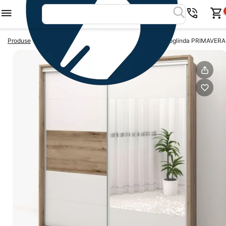
>
>
Produse
Dulapuri usi glisante
Dulap usi glisante cu oglinda PRIMAVERA