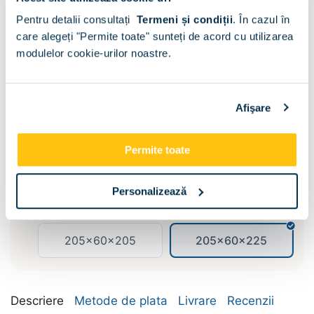
Pentru detalii consultați
Termeni și condiții
.
În cazul în
care alegeți "Permite toate" sunteți de acord cu utilizarea
modulelor cookie-urilor noastre.
Sertare :
Fara
Afişare
Dimensiune:
Permite toate
155x60x205
155x60x225
Personalizează
185x60x205
185x60x225
205x60x205
205x60x225
Descriere
Metode de plata
Livrare
Recenzii