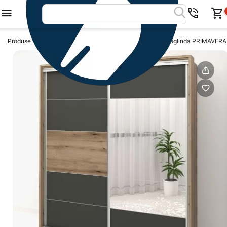
>
>
Produse
Dulapuri usi glisante
Dulap usi glisante cu oglinda PRIMAVERA