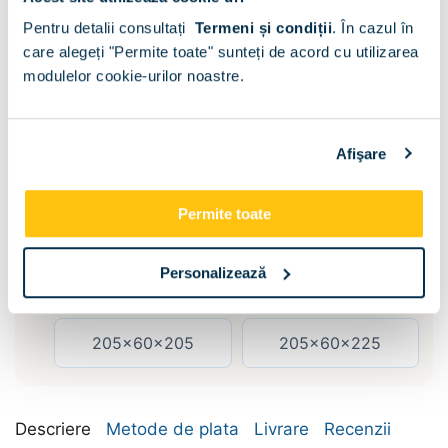
Pentru detalii consultați
Termeni și condiții
.
În cazul în
care alegeți "Permite toate" sunteți de acord cu utilizarea
modulelor cookie-urilor noastre.
Sertare :
Fara
Afişare
Dimensiune:
Permite toate
155x60x205
155x60x225
Personalizează
185x60x205
185x60x225
205x60x205
205x60x225
Descriere
Metode de plata
Livrare
Recenzii