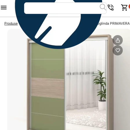
>
>
Produse
Dulapuri usi glisante
Dulap usi glisante cu oglinda PRIMAVERA