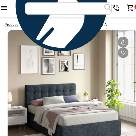
>
>
Produse
Paturi tapitate 140x200
Pat tapitat GEORGIA