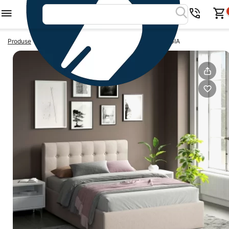
>
>
Produse
Paturi tapitate 140x200
Pat tapitat GEORGIA