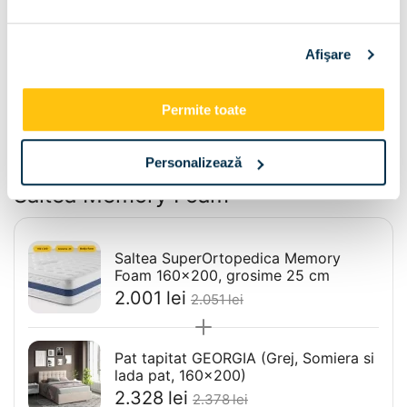
140x200
160x200
Afişare
180x200
Permite toate
Personalizează
Pachet Pat GEORGIA 160x200 cu
Saltea Memory Foam
Saltea SuperOrtopedica Memory
Foam 160x200, grosime 25 cm
2.001
lei
2.051
lei
Pat tapitat GEORGIA (Grej, Somiera si
lada pat, 160x200)
2.328
lei
2.378
lei