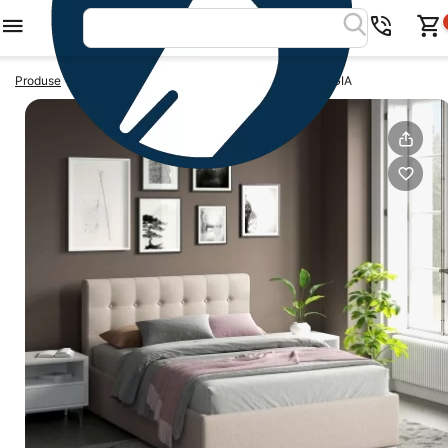
>
>
Produse
Paturi tapitate 140x200
Pat tapitat GEORGIA