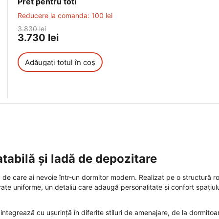
Pret pentru toti
Reducere la comanda:
100
lei
3.830
lei
3.730
lei
Adăugați totul în coș
abilă și ladă de depozitare
 de care ai nevoie într-un dormitor modern. Realizat pe o structură r
rate uniforme, un detaliu care adaugă personalitate și confort spațiul
e integrează cu ușurință în diferite stiluri de amenajare, de la dormitoa