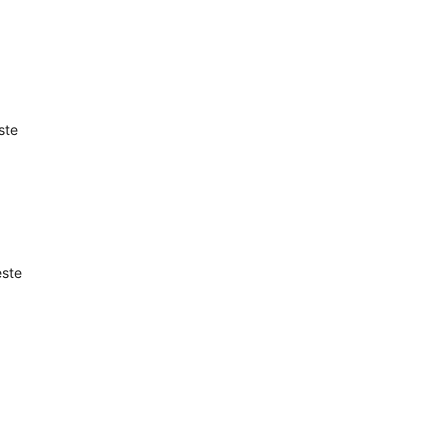
ste
.
este