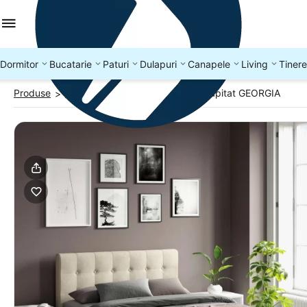
Dormitor
Bucatarie
Paturi
Dulapuri
Canapele
Living
Tinere
Produse
Paturi tapitate 140x200
Pat tapitat GEORGIA
>
>