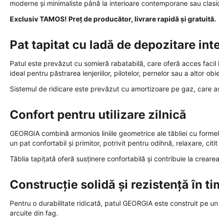
moderne și minimaliste până la interioare contemporane sau clasi
Exclusiv TAMOS! Preț de producător, livrare rapidă și gratuită.
Pat tapitat cu ladă de depozitare int
Patul este prevăzut cu somieră rabatabilă, care oferă acces faci
ideal pentru păstrarea lenjeriilor, pilotelor, pernelor sau a altor o
Sistemul de ridicare este prevăzut cu amortizoare pe gaz, care asigu
Confort pentru utilizare zilnică
GEORGIA combină armonios liniile geometrice ale tăbliei cu formele
un pat confortabil și primitor, potrivit pentru odihnă, relaxare, citi
Tăblia tapițată oferă susținere confortabilă și contribuie la creare
Construcție solidă și rezistență în t
Pentru o durabilitate ridicată, patul GEORGIA este construit pe u
arcuite din fag.