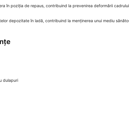
ra în poziția de repaus, contribuind la prevenirea deformării cadrului
ctelor depozitate în ladă, contribuind la menținerea unui mediu sănătos
ințe
u dulapuri