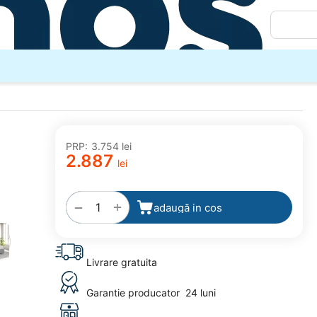
PRP:
3.754
lei
2.887
lei
adaugă
la
favorite
+
−
adaugă in cos
Livrare gratuita
Garantie producator
24 luni