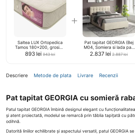
Saltea LUX Ortopedica
Pat tapitat GEORGIA (Bej
Tamos 180x200, grosime
M04, Somiera si lada pat,
21 cm
180x200)
‍893‍
lei
2.837
lei
‍943‍
lei
2.887
lei
Descriere
Metode de plata
Livrare
Recenzii
Pat tapitat GEORGIA cu somieră rabat
Patul tapitat GEORGIA îmbină designul elegant cu funcționalitatea
și atent proiectată, modelul se remarcă prin tăblia tapițată cu păt
odihnă.
Datorită liniilor echilibrate și aspectului versatil, patul GEORGIA s