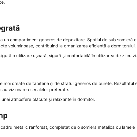
ce.
egrată
l la un compartiment generos de depozitare. Spațiul de sub somieră e
biecte voluminoase, contribuind la organizarea eficientă a dormitorului.
ră o utilizare ușoară, sigură și confortabilă în utilizarea de zi cu zi
 moi create de tapițerie și de stratul generos de burete. Rezultatul 
t sau vizionarea serialelor preferate.
a unei atmosfere plăcute și relaxante în dormitor.
imp
n cadru metalic ranforsat, completat de o somieră metalică cu lamele