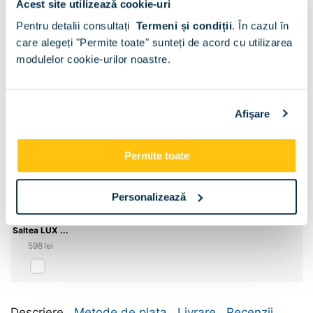
Acest site utilizează cookie-uri
Sertar pat:
Pentru detalii consultați
Termeni și condiții
.
În cazul în
care alegeți "Permite toate" sunteți de acord cu utilizarea
Sertar pat
modulelor cookie-urilor noastre.
Dimensiune:
120x200
Afişare
Permite toate
Personalizează
Saltea LUX ...
‍598‍
lei
Descriere
Metode de plata
Livrare
Recenzii