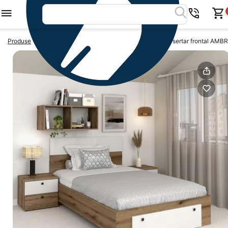
>
>
Produse
Paturi de o persoana
Pat de o persoana cu sertar frontal AM