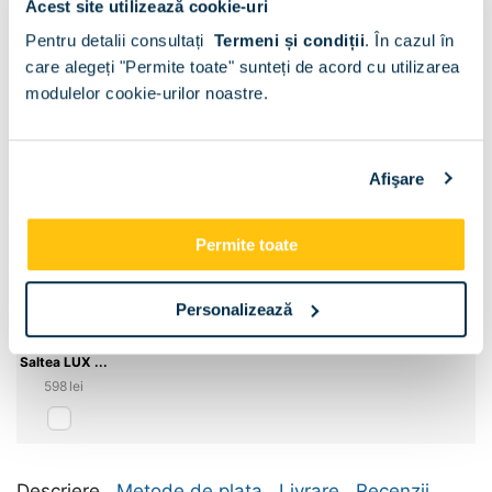
Acest site utilizează cookie-uri
Sertar pat:
Pentru detalii consultați
Termeni și condiții
.
În cazul în
care alegeți "Permite toate" sunteți de acord cu utilizarea
Sertar pat
modulelor cookie-urilor noastre.
Dimensiune:
120x200
Afişare
Permite toate
Personalizează
Saltea LUX ...
‍598‍
lei
Descriere
Metode de plata
Livrare
Recenzii