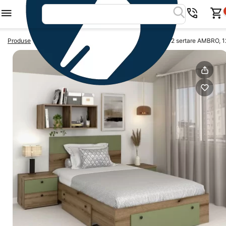
>
>
Produse
Paturi de o persoana
Pat de o persoana cu 2 sertare AMBRO,