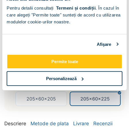
Pentru detalii consultați
Termeni și condiții
.
În cazul în
care alegeți "Permite toate" sunteți de acord cu utilizarea
modulelor cookie-urilor noastre.
Sertare :
Fara
Afişare
Dimensiune:
Permite toate
155x60x205
155x60x225
Personalizează
185x60x205
185x60x225
205x60x205
205x60x225
Descriere
Metode de plata
Livrare
Recenzii