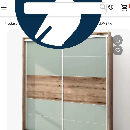
>
>
Produse
Dulapuri usi glisante
Dulap usi glisante PRIMAVERA