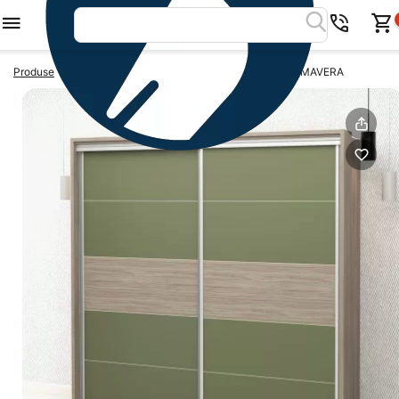
>
>
Produse
Dulapuri usi glisante
Dulap usi glisante PRIMAVERA