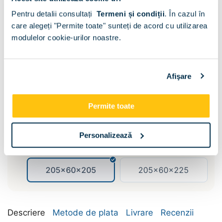
Pentru detalii consultați
Termeni și condiții
.
În cazul în
care alegeți "Permite toate" sunteți de acord cu utilizarea
modulelor cookie-urilor noastre.
Sertare :
Fara
Afişare
Dimensiune:
Permite toate
155x60x205
155x60x225
Personalizează
185x60x205
185x60x225
205x60x205
205x60x225
Descriere
Metode de plata
Livrare
Recenzii