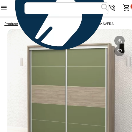
>
>
Produse
Dulapuri usi glisante
Dulap usi glisante PRIMAVERA