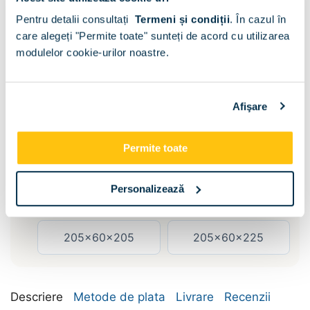
Pentru detalii consultați
Termeni și condiții
.
În cazul în
care alegeți "Permite toate" sunteți de acord cu utilizarea
modulelor cookie-urilor noastre.
Sertare :
Fara
Afişare
Dimensiune:
Permite toate
155x60x205
155x60x225
Personalizează
185x60x205
185x60x225
205x60x205
205x60x225
Descriere
Metode de plata
Livrare
Recenzii