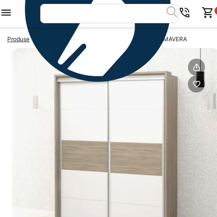
>
>
Produse
Dulapuri usi glisante
Dulap usi glisante PRIMAVERA