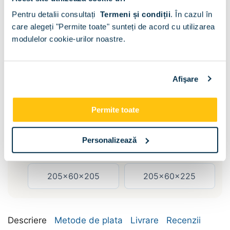
Pentru detalii consultați
Termeni și condiții
.
În cazul în
care alegeți "Permite toate" sunteți de acord cu utilizarea
modulelor cookie-urilor noastre.
Sertare :
Fara
Afişare
Dimensiune:
Permite toate
155x60x205
155x60x225
Personalizează
185x60x205
185x60x225
205x60x205
205x60x225
Descriere
Metode de plata
Livrare
Recenzii