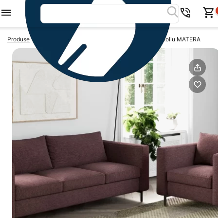
>
>
Produse
Seturi canapea si fotolii
Set canapea cu fotoliu MATERA