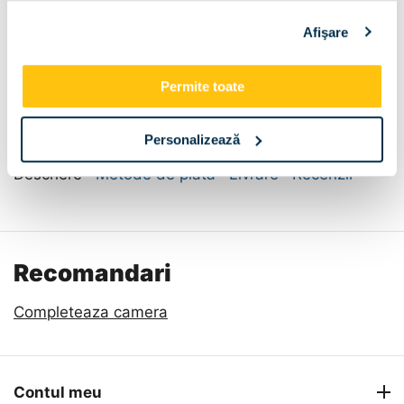
Afişare
Permite toate
Personalizează
Descriere
Metode de plata
Livrare
Recenzii
Recomandari
Completeaza camera
Contul meu