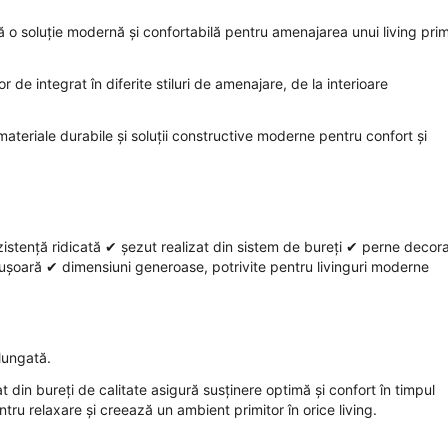
 o soluție modernă și confortabilă pentru amenajarea unui living primi
 de integrat în diferite stiluri de amenajare, de la interioare
ateriale durabile și soluții constructive moderne pentru confort și
istență ridicată ✔ șezut realizat din sistem de bureți ✔ perne decora
 ușoară ✔ dimensiuni generoase, potrivite pentru livinguri moderne
lungată.
zat din bureți de calitate asigură susținere optimă și confort în timpul
entru relaxare și creează un ambient primitor în orice living.