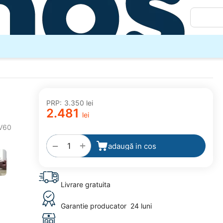
PRP:
3.350
lei
2.481
lei
adaugă
V60
la
favorite
+
−
adaugă in cos
Livrare gratuita
Garantie producator
24 luni