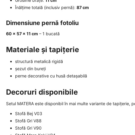
Grosime brațe:
11 cm
Înălțime totală (inclusiv pernă):
87 cm
Dimensiune pernă fotoliu
60 × 57 × 11 cm
– 1 bucată
Materiale și tapițerie
structură metalică rigidă
șezut din bureți
perne decorative cu husă detașabilă
Decoruri disponibile
Setul MATERA este disponibil în mai multe variante de tapițerie, pen
Stofă Bej V03
Stofă Gri V88
Stofă Gri V90