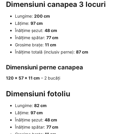
Dimensiuni canapea 3 locuri
Lungime:
200 cm
Lățime:
97 cm
Înălțime șezut:
48 cm
Înălțime spătar:
77 cm
Grosime brațe:
11 cm
Înălțime totală (inclusiv perne):
87 cm
Dimensiuni perne canapea
120 × 57 × 11 cm
– 2 bucăți
Dimensiuni fotoliu
Lungime:
82 cm
Lățime:
97 cm
Înălțime șezut:
48 cm
Înălțime spătar:
77 cm