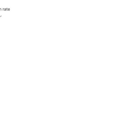
n rate
,.