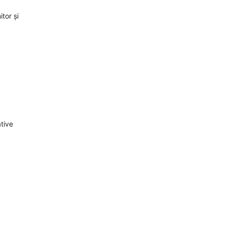
tor și
tive