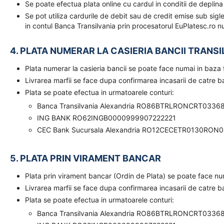
Se poate efectua plata online cu cardul in conditii de deplina
Se pot utiliza cardurile de debit sau de credit emise sub sigl
in contul Banca Transilvania prin procesatorul EuPlatesc.ro nu
4. PLATA NUMERAR LA CASIERIA BANCII TRANSI
Plata numerar la casieria bancii se poate face numai in baz
Livrarea marfii se face dupa confirmarea incasarii de catre 
Plata se poate efectua in urmatoarele conturi:
Banca Transilvania Alexandria RO86BTRLRONCRT0336
ING BANK RO62INGB0000999907222221
CEC Bank Sucursala Alexandria RO12CECETR0130RON
5. PLATA PRIN VIRAMENT BANCAR
Plata prin virament bancar (Ordin de Plata) se poate face n
Livrarea marfii se face dupa confirmarea incasarii de catre 
Plata se poate efectua in urmatoarele conturi:
Banca Transilvania Alexandria RO86BTRLRONCRT0336