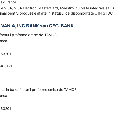
 siguranta
ele VISA, VISA Electron, MasterCard, Maestro, cu plata integrala sau i
mai pentru produsele aflate in statusul de disponibilitate ,, IN STOC,
LVANIA, ING BANK sau CEC BANK
a facturii proforme emise de TAMOS
banca
863201
0460171
umai in baza facturii proforme emise de TAMOS
banca
863201