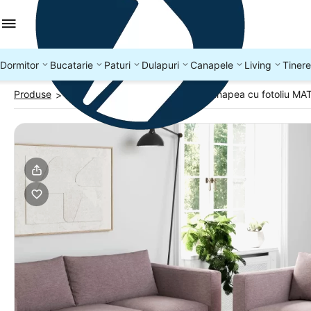
Dormitor
Bucatarie
Paturi
Dulapuri
Canapele
Living
Tinere
Produse
Seturi canapea si fotolii
Set canapea cu fotoliu MA
>
>