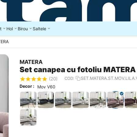
t
Hol
Birou
Saltele
TERA
MATERA
Set canapea cu fotoliu MATERA
SET.MATERA.ST.MOV.LILA.
COD:
(20)
Decor :
Mov V60