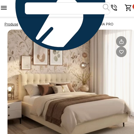
>
>
Produse
Paturi tapitate 160x200
Pat tapitat GEORGIA PRO