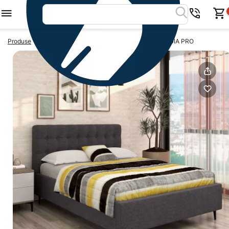
>
>
Produse
Paturi tapitate 160x200
Pat tapitat GEORGIA PRO