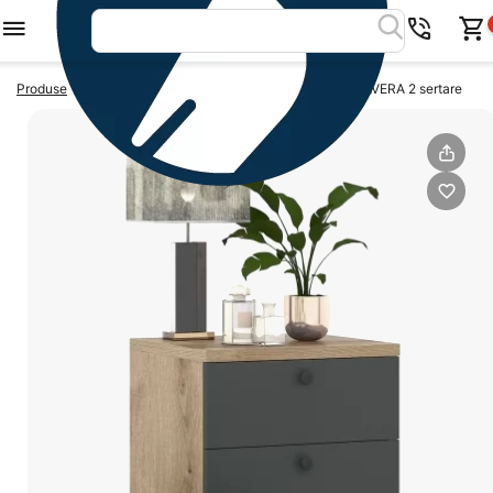
>
>
Produse
Noptiere dormitor
Noptiera dormitor PRIMAVERA 2 sertare