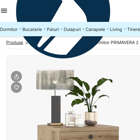
Dormitor
Bucatarie
Paturi
Dulapuri
Canapele
Living
Tinere
Produse
Noptiere dormitor
Noptiera dormitor PRIMAVERA 2 
>
>