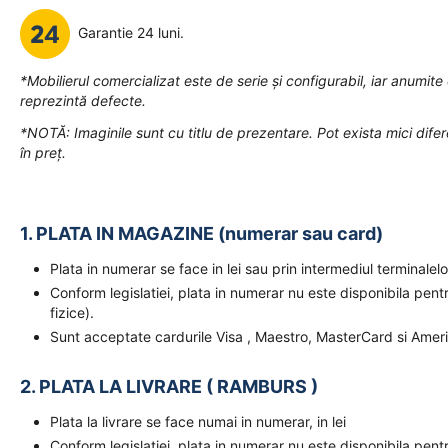
Garantie 24 luni.
*Mobilierul comercializat este de serie și configurabil, iar anumit
reprezintă defecte.
*NOTĂ: Imaginile sunt cu titlu de prezentare. Pot exista mici dife
în preț.
1. PLATA IN MAGAZINE (numerar sau card)
Plata in numerar se face in lei sau prin intermediul terminal
Conform legislatiei, plata in numerar nu este disponibila pent
fizice).
Sunt acceptate cardurile Visa , Maestro, MasterCard si Amer
2. PLATA LA LIVRARE ( RAMBURS )
Plata la livrare se face numai in numerar, in lei
Conform legislatiei, plata in numerar nu este disponibila pent