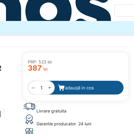
PRP:
‍523‍
lei
2
‍387‍
lei
adaugă
la
favorite
+
−
adaugă in cos
Livrare gratuita
Garantie producator
24 luni