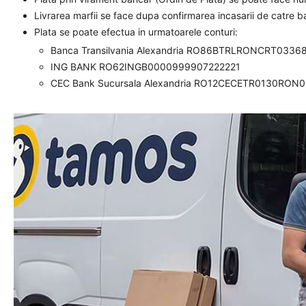
Livrarea marfii se face dupa confirmarea incasarii de catre 
Plata se poate efectua in urmatoarele conturi:
Banca Transilvania Alexandria RO86BTRLRONCRT0336
ING BANK RO62INGB0000999907222221
CEC Bank Sucursala Alexandria RO12CECETR0130RON