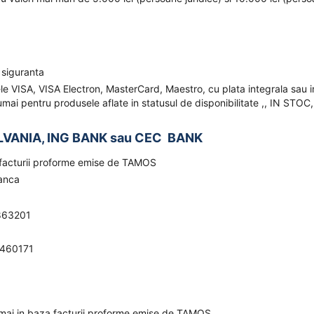
 siguranta
ele VISA, VISA Electron, MasterCard, Maestro, cu plata integrala sau i
mai pentru produsele aflate in statusul de disponibilitate ,, IN STOC,
LVANIA, ING BANK sau CEC BANK
a facturii proforme emise de TAMOS
banca
863201
0460171
umai in baza facturii proforme emise de TAMOS