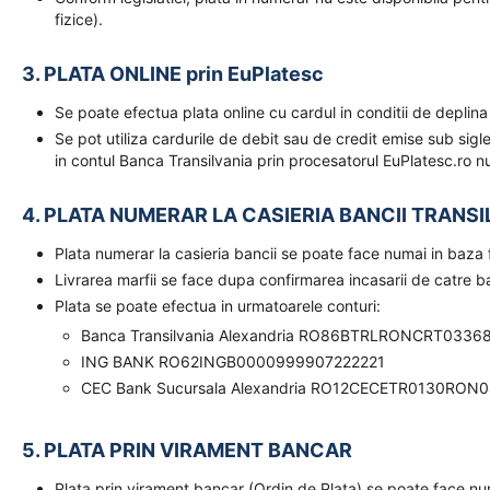
fizice).
3. PLATA ONLINE prin EuPlatesc
Se poate efectua plata online cu cardul in conditii de deplina
Se pot utiliza cardurile de debit sau de credit emise sub sigl
in contul Banca Transilvania prin procesatorul EuPlatesc.ro nu
4. PLATA NUMERAR LA CASIERIA BANCII TRANSI
Plata numerar la casieria bancii se poate face numai in baz
Livrarea marfii se face dupa confirmarea incasarii de catre 
Plata se poate efectua in urmatoarele conturi:
Banca Transilvania Alexandria RO86BTRLRONCRT0336
ING BANK RO62INGB0000999907222221
CEC Bank Sucursala Alexandria RO12CECETR0130RON
5. PLATA PRIN VIRAMENT BANCAR
Plata prin virament bancar (Ordin de Plata) se poate face n