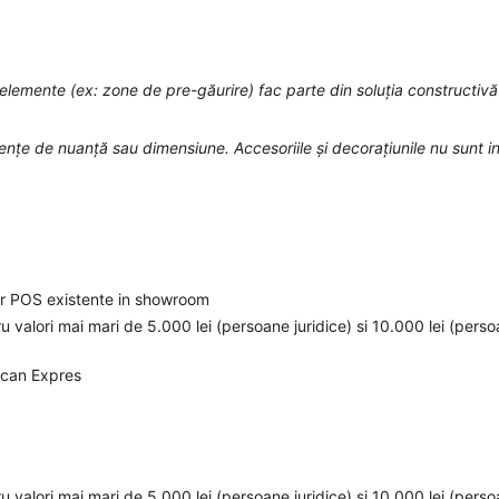
e elemente (ex: zone de pre-găurire) fac parte din soluția constructivă
rențe de nuanță sau dimensiune. Accesoriile și decorațiunile nu sunt i
elor POS existente in showroom
ru valori mai mari de 5.000 lei (persoane juridice) si 10.000 lei (pers
ican Expres
ru valori mai mari de 5.000 lei (persoane juridice) si 10.000 lei (pers