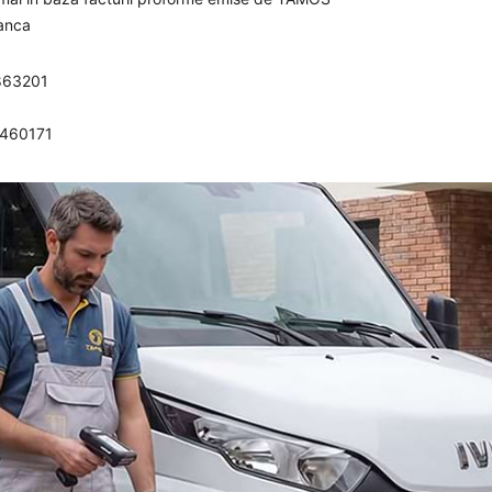
banca
863201
0460171