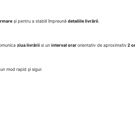
irmare
și pentru a stabili împreună
detaliile livrării
.
comunica
ziua livrării
si un
interval orar
orientativ de aproximativ
2 o
r-un mod rapid și sigur.