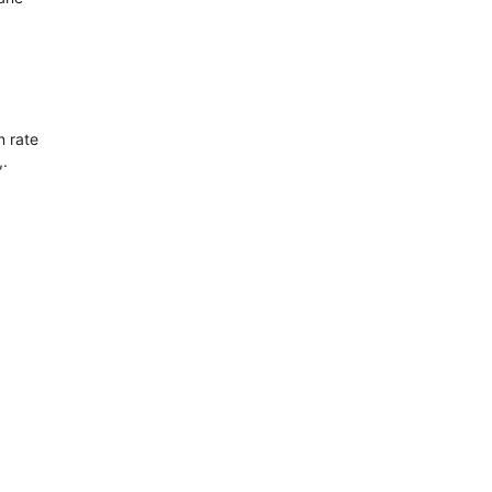
n rate
,.