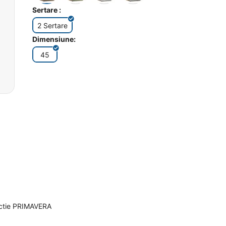
Sertare :
2 Sertare
Dimensiune:
45
ectie PRIMAVERA