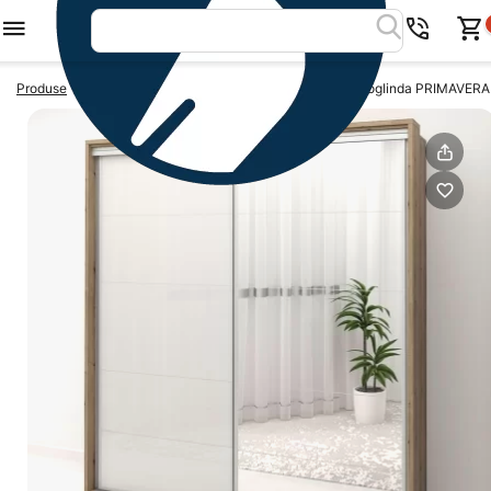
>
>
Produse
Dulapuri usi glisante
Dulap usi glisante cu oglinda PRIMAVERA