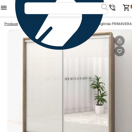
>
>
Produse
Dulapuri usi glisante
Dulap usi glisante cu oglinda PRIMAVERA