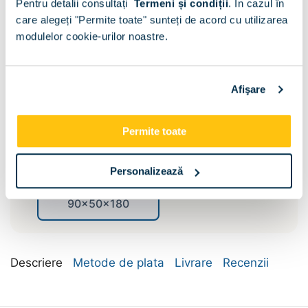
Pentru detalii consultați
Termeni și condiții
.
În cazul în
care alegeți "Permite toate" sunteți de acord cu utilizarea
modulelor cookie-urilor noastre.
Afişare
Compartimentare:
Bara umerase si
Permite toate
Polite
polite
Dimensiune:
Personalizează
90x50x180
Descriere
Metode de plata
Livrare
Recenzii