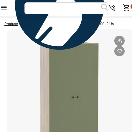
>
>
Produse
Dulapuri dormitor
Dulap haine PRIMAVERA 90, 2 Usi