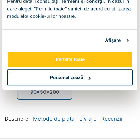
Pentru detalii consultați
Termeni și condiții
.
În cazul în
care alegeți "Permite toate" sunteți de acord cu utilizarea
modulelor cookie-urilor noastre.
Afişare
Compartimentare:
Bara umerase si
Permite toate
Polite
polite
Dimensiune:
Personalizează
90x50x200
Descriere
Metode de plata
Livrare
Recenzii