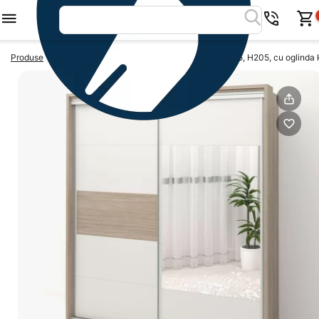
>
>
Produse
DULAPURI
Dulap dormitor PRIMAVERA 185, H205, cu oglinda 