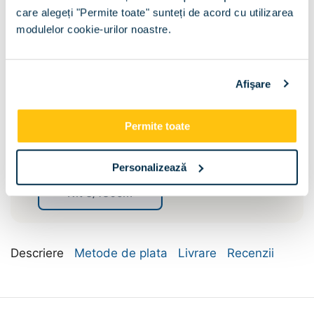
care alegeți "Permite toate" sunteți de acord cu utilizarea
Lungime :
modulelor cookie-urilor noastre.
185
Afişare
Inaltime:
205
Permite toate
Oglinda Dulap:
Personalizează
Kit 3/180cm
Descriere
Metode de plata
Livrare
Recenzii